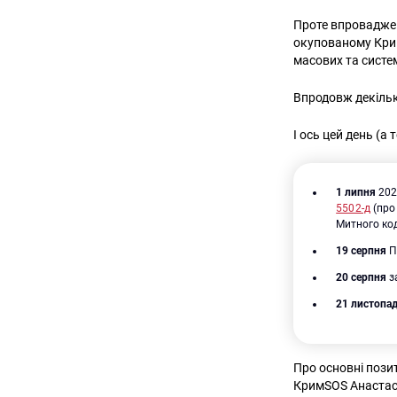
Проте впроваджен
окупованому Крим
масових та систе
Впродовж декільк
І ось цей день (а 
1 липня
202
5502-д
(про
Митного код
19 серпня
П
20 серпня
з
21 листопа
Про основні пози
КримSOS Анастасі