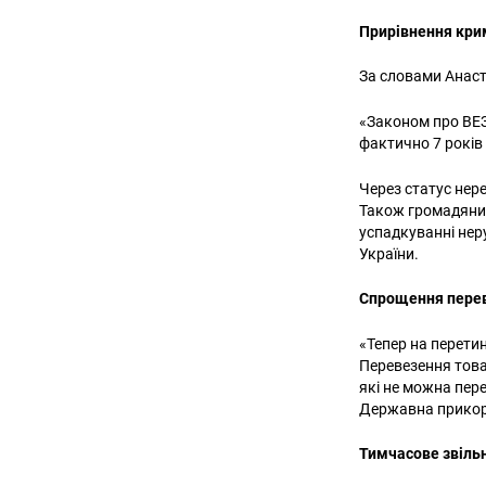
Прирівнення кри
За словами Анаст
«Законом про ВЕЗ 
фактично 7 років
Через статус нер
Також громадяни 
успадкуванні не
України.
Спрощення перев
«Тепер на перети
Перевезення това
які не можна пер
Державна прикор
Тимчасове звільн