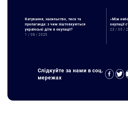
Катування, насильство, тиск та
«Між небо
пропаганда: з чим зіштовхуються
окупації 
українські діти в окупації?
23 / 05 / 
1 / 08 / 2025
Слідкуйте за нами в соц.
мережах