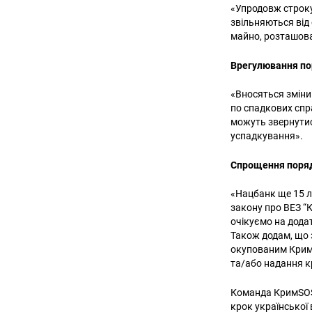
«Упродовж строку
звільняються від
майно, розташов
Врегулювання п
«Вносяться зміни
по спадкових спра
можуть звернутис
успадкування».
Спрощення порядк
«Нацбанк ще 15 л
закону про ВЕЗ “
очікуємо на дода
Також додам, що 
окупованим Кримо
та/або надання к
Команда КримSOS 
крок української 