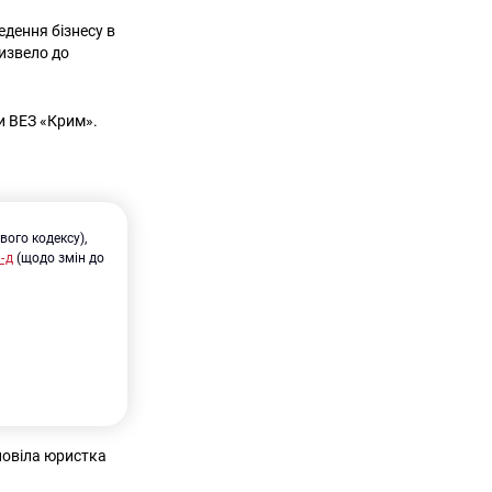
дення бізнесу в
извело до
и ВЕЗ «Крим».
ого кодексу),
-д
(щодо змін до
повіла юристка