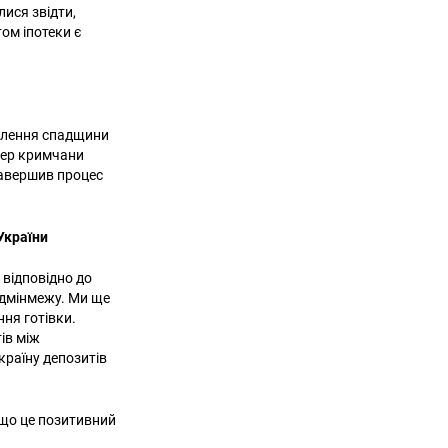
лися звідти,
ом іпотеки є
рмлення спадщини
епер кримчани
завершив процес
України
 відповідно до
адмінмежу.
Ми ще
ння готівки.
ів між
країну депозитів
 що це позитивний