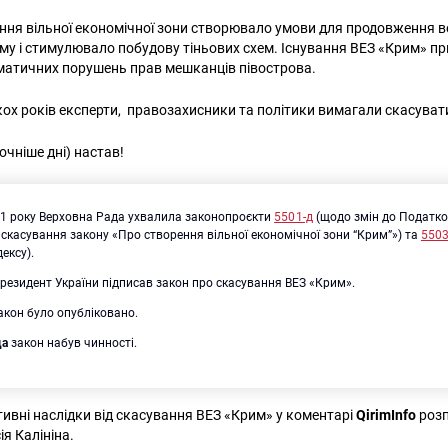
ня вільної економічної зони створювало умови для продовження ве
у і стимулювало побудову тіньових схем. Існування ВЕЗ «Крим» пр
матичних порушень прав мешканців півострова.
ох років експерти, правозахисники та політики вимагали скасуват
точніше дні) настав!
1 року Верховна Рада ухвалила законопроєкти
5501-д
(щодо змін до Податков
 скасування закону «Про створення вільної економічної зони “Крим”») та
5503
ексу).
резидент України підписав закон про скасування ВЕЗ «Крим».
акон було опубліковано.
да
закон набув чинності.
тивні наслідки від скасування ВЕЗ «Крим» у коментарі
QirimInfo
роз
я Калініна.