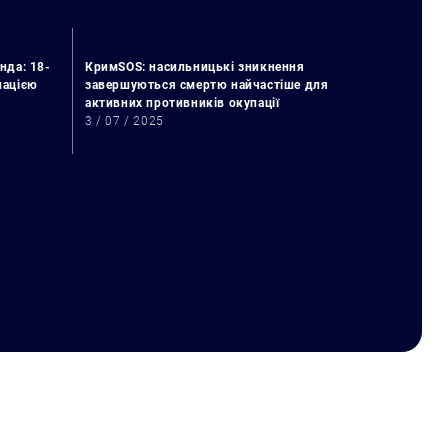
нда: 18-
КримSOS: насильницькі зникнення
упацією
завершуються смертю найчастіше для
активних противників окупації
3 / 07 / 2025