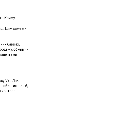
ого Криму.
мці. Цим саме ми
ьких банках.
одажу, обміні чи
езидентами
су України.
особистих речей,
и контроль