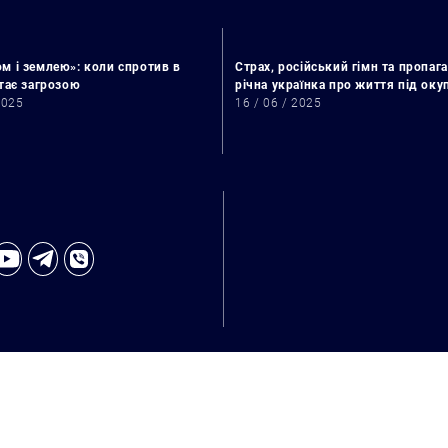
м і землею»: коли спротив в
Страх, російський гімн та пропага
стає загрозою
річна українка про життя під ок
2025
16 / 06 / 2025