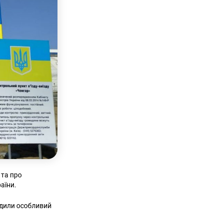
та про
аїни.
адили особливий