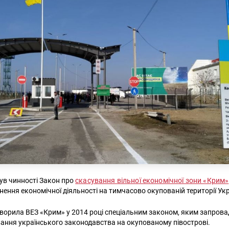
ув чинності Закон про
скасування вільної економічної зони «Крим»
нення економічної діяльності на тимчасово окупованій території Укр
ворила ВЕЗ «Крим» у 2014 році спеціальним законом, яким запров
ання українського законодавства на окупованому півострові.