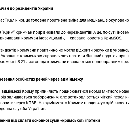
мчан до резидентів України
асії Калініної, це головна позитивна зміна для мешканців окупован
“Крим” кримчан прирівнювали до нерезидентів! А це, по-суті, інозе
 визнавали кримчан іноземцями!», — сказала юристка КримSOS.
езидентів кримчани практично не могли відкрити рахунки в українс
України із кримською «пропискою» платили більший податок при пр
рухомості. З 21 листопада кримчани вважаються повноправними р
езення особистих речей
через адмінмежу
н адмінмежі Криму припиняють поширюватися норми Митного кодек
рів залишається забороненим, але встановлюється чіткий перелік 
евозити через КПВВ. На адмінмежі з Кримом продовжує здійснюват
донна служба України».
ення від сплати основної суми «кримської» іпотеки