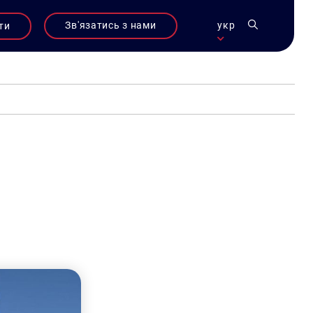
Зв'язатись з нами
укр
ти