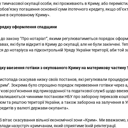
 тимчасової окупації особи, які проживають в Криму, або перемісти
 обов’язку погашення основної суми іпотечного кредиту, якщо об’єкт
ане в окупованому Криму».
орядку оформлення спадщини
 до закону “Про нотаріат”, якими регулюватиметься порядок офо
вах, які були відкриті в Криму до окупації, але не були закінчені. Т
я до нотаріуса на підконтрольній Уряду України території, аби той 
у ввезення готівки з окупованого Криму на материкову частину 
истопада скасував низку своїх постанов, які регулювали процедури
Крим”. Зокрема було спрощено порядок перевезення готівки через 
ткові роз’яснення від прикордонної та податкової служб щодо ввезе
залишаються чинними постанови НБУ про заборону переказів кошт
м та рештою території України, а також заборона на залучення в У
редитів у валюті держави-окупанта».
вітає скасування вільної економічної зони «Крим». Ми вважаємо,
Пошук за запитом:
влади назустріч кримчанам, який сприятиме їхній реінтеграції.