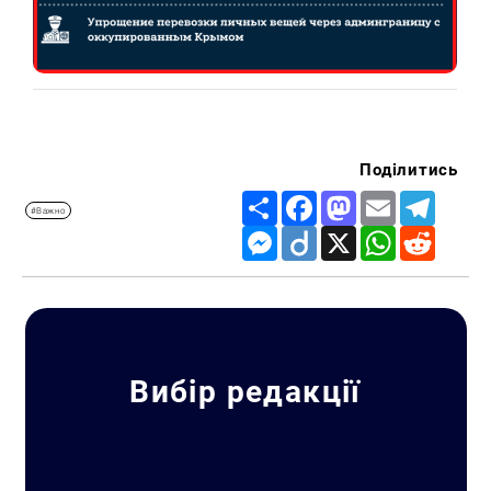
Поділитись
Share
Facebook
Mastodon
Email
Telegr
#Важно
Messenger
Diigo
X
WhatsApp
Reddit
Вибір редакції