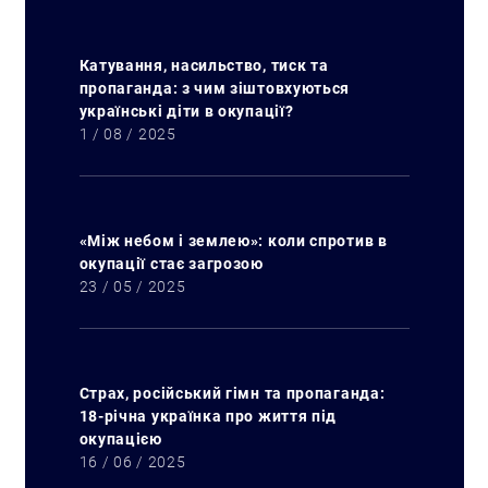
Катування, насильство, тиск та
пропаганда: з чим зіштовхуються
українські діти в окупації?
1 / 08 / 2025
«Між небом і землею»: коли спротив в
окупації стає загрозою
23 / 05 / 2025
Страх, російський гімн та пропаганда:
18-річна українка про життя під
окупацією
16 / 06 / 2025