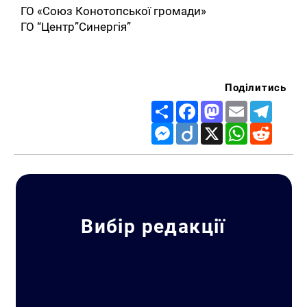
ГО «Союз Конотопської громади»
ГО “Центр”Синергія”
Поділитись
Share
Facebook
Mastodon
Email
Telegr
Messenger
Diigo
X
WhatsApp
Reddit
Вибір редакції