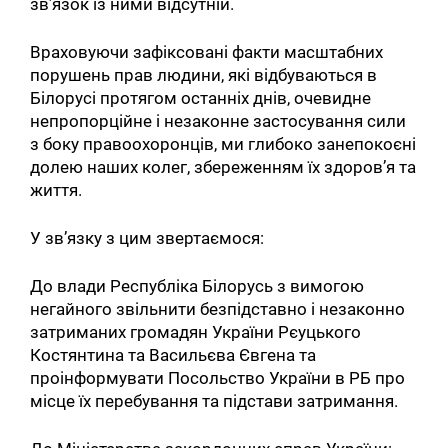
зв’язок із ними відсутній.
Враховуючи зафіксовані факти масштабних
порушень прав людини, які відбуваються в
Білорусі протягом останніх днів, очевидне
непропорційне і незаконне застосування сили
з боку правоохоронців, ми глибоко занепокоєні
долею наших колег, збереженням їх здоров’я та
життя.
У зв’язку з цим звертаємося:
До влади Республіка Білорусь з вимогою
негайного звільнити безпідставно і незаконно
затриманих громадян України Рєуцького
Костянтина та Васильєва Євгена та
проінформувати Посольство України в РБ про
місце їх перебування та підстави затримання.