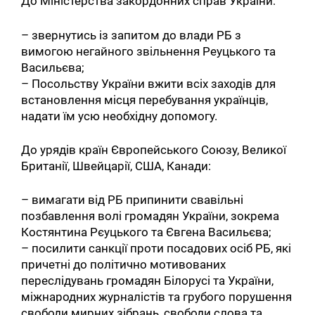
До Міністерства закордонних справ України:
– звернутись із запитом до влади РБ з
вимогою негайного звільнення Реуцького та
Васильєва;
– Посольству України вжити всіх заходів для
встановлення місця перебування українців,
надати їм усю необхідну допомогу.
До урядів країн Європейського Союзу, Великої
Британії, Швейцарії, США, Канади:
– вимагати від РБ припинити свавільні
позбавлення волі громадян України, зокрема
Костянтина Рєуцького та Євгена Васильєва;
– посилити санкції проти посадових осіб РБ, які
причетні до політично мотивованих
переслідувань громадян Білорусі та України,
міжнародних журналістів та грубого порушення
свободи мирних зібрань, свободи слова та