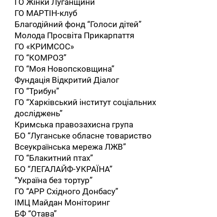
ГО Жінки Луганщини
ГО МАРТІН-клуб
Благодійний фонд “Голоси дітей”
Молода Просвіта Прикарпаття
ГО «КРИМСОС»
ГО “КОМРОЗ”
ГО “Моя Новопсковщина”
Фундація Відкритий Діалог
ГО “Трибун”
ГО “Харківський інститут соціальних
досліджень”
Кримська правозахисна група
БО “Луганське обласне товариство
Всеукраїнська мережа ЛЖВ”
ГО “Блакитний птах”
БО “ЛЕГАЛАЙФ-УКРАЇНА”
“Україна без тортур”
ГО “АРР Східного Донбасу”
ІМЦ Майдан Моніторинг
БФ “Отава”