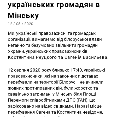
українських громадян в
Мінську
12 / 08 / 2020
Ми, українські правозахисні та громадські
організації, вимагаємо від білоруської влади
негайно та безумовно звільнити громадян
України, українських правозахисників
Костянтина
Реуцкого
та
Євгенія
Васильєва.
12 серпня 2020 року близько 17:40, українські
правозахисники, які на законних підставах
перебували на території Білорусі і не вчиняли
жодних протиправних дій, були жорстко та
свавільно затримані у Мінську біля Площі
Перемоги співробітниками ДПС (ГАИ), що
зафіксовано на відео свідками. Наразі місце
перебування Євгена та Костянтина невідоме,