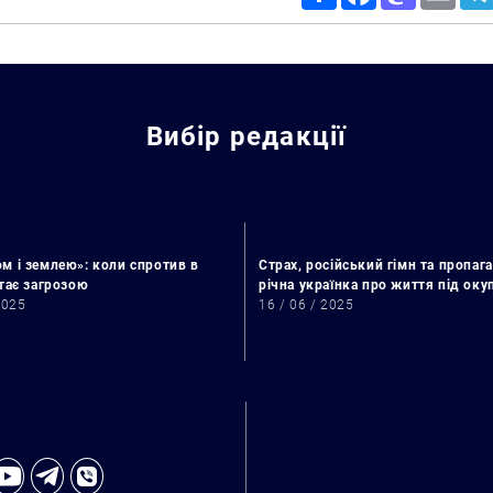
Вибір редакції
м і землею»: коли спротив в
Страх, російський гімн та пропага
стає загрозою
річна українка про життя під ок
2025
16 / 06 / 2025