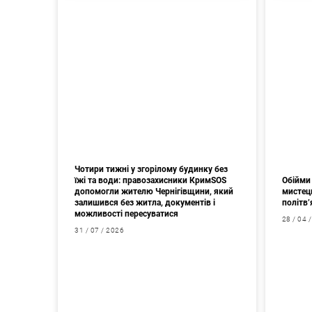
Чотири тижні у згорілому будинку без
їжі та води: правозахисники КримSOS
Обійми 
допомогли жителю Чернігівщини, який
мистец
залишився без житла, документів і
політв’
можливості пересуватися
28 / 04 
31 / 07 / 2026