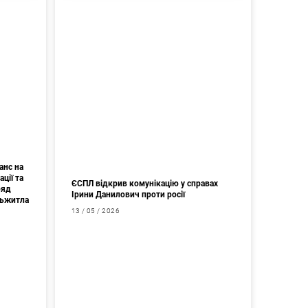
анс на
ції та
ЄСПЛ відкрив комунікацію у справах
ряд
Ірини Данилович проти росії
дьжитла
13 / 05 / 2026