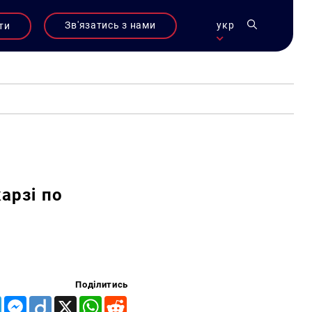
Зв'язатись з нами
укр
ти
арзі по
Поділитись
Telegram
Messenger
Diigo
X
WhatsApp
Reddit