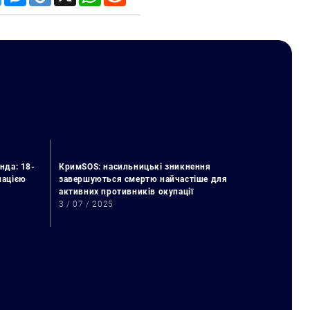
нда: 18-
КримSOS: насильницькі зникнення
упацією
завершуються смертю найчастіше для
активних противників окупації
3 / 07 / 2025