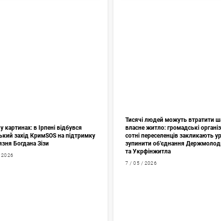
Тисячі людей можуть втратити ш
у картинах: в Ірпені відбувся
власне житло: громадські організа
ький захід КримSOS на підтримку
сотні переселенців закликають у
язня Богдана Зізи
зупинити об’єднання Держмоло
та Укрфінжитла
/ 2026
7 / 05 / 2026