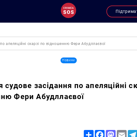
Підтрима
 по апеляційні скарзі по відношенню Фери Абудллаєвої
Новини
я судове засідання по апеляційні ск
ню Фери Абудллаєвої
Share
Facebook
Mastodon
Email