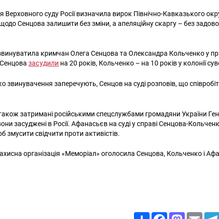
ія Верховного суду Росії визначила вирок Північно-Кавказького ок
 щодо Сенцова залишити без зміни, а апеляційну скаргу – без задово
звинуватила кримчан Олега Сенцова та Олександра Кольченко у пр
. Сенцова
засудили
на 20 років, Кольченко – на 10 років у колонії су
ко звинувачення заперечують, Сенцов на суді розповів, що співроб
и також затримані російськими спецслужбами громадяни України Ге
 вони засуджені в Росії. Афанасьєв на суді у справі Сенцова-Кольчен
б змусити свідчити проти активістів.
ахисна організація «Меморіал» оголосила Сенцова, Кольченко і Аф
Share
Facebook
Mastodon
Email