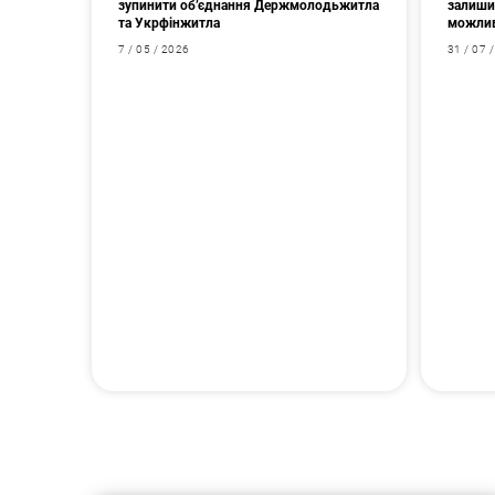
зупинити об’єднання Держмолодьжитла
залишив
та Укрфінжитла
можлив
7 / 05 / 2026
31 / 07 