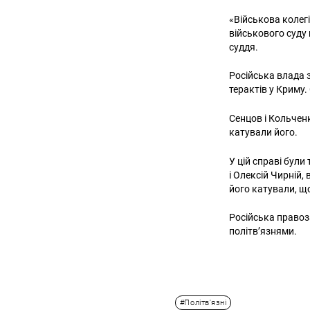
«Військова колег
військового суду
суддя.
Російська влада 
терактів у Криму
Сенцов і Кольчен
катували його.
У цій справі бул
і Олексій Чирній,
його катували, що
Російська правоз
політв’язнями.
#Політв'язні