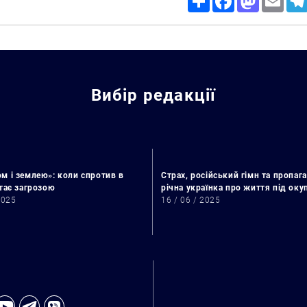
Вибір редакції
м і землею»: коли спротив в
Страх, російський гімн та пропага
стає загрозою
річна українка про життя під ок
2025
16 / 06 / 2025