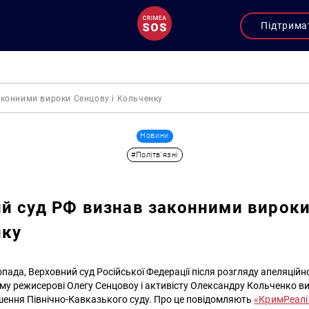
Підтрима
аконними вироки Сенцову і Кольченку
Новини
#Політв'язні
й суд РФ визнав законними вирок
нку
опада, Верховний суд Російської Федерації після розгляду апеляційн
му режисерові Олегу Сенцовоу і активісту Олександру Кольченко в
ішення Північно-Кавказького суду. Про це повідомляють
«КримРеалі