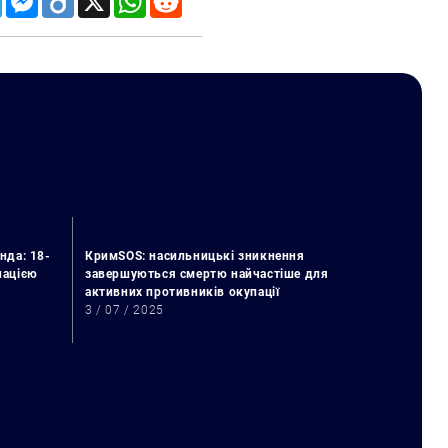
нда: 18-
КримSOS: насильницькі зникнення
упацією
завершуються смертю найчастіше для
активних противників окупації
3 / 07 / 2025