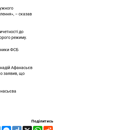
ружного
лення», – сказав
ичетності до
ворого режиму.
ітники ФСБ
ннадій Афанасьєв
ко заявив, що
анасьєва
Поділитись
Telegram
Messenger
Diigo
X
WhatsApp
Reddit