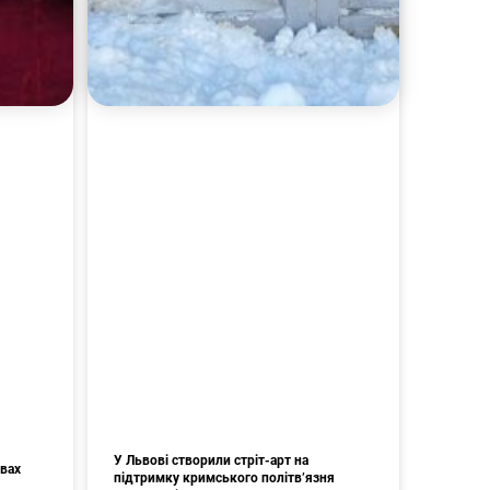
У Львові створили стріт-арт на
авах
підтримку кримського політв’язня