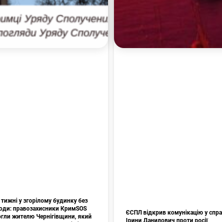
тижні у згорілому будинку без
 води: правозахисники КримSOS
ЄСПЛ відкрив комунікацію у спр
гли жителю Чернігівщини, який
Ірини Данилович проти росії