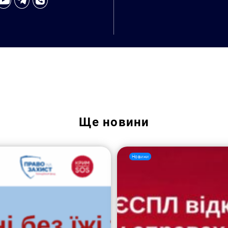
Ще
новини
Пошук за запитом:
Новини