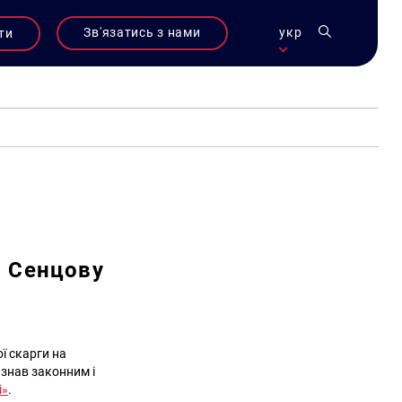
Зв'язатись з нами
укр
ти
и Сенцову
ої скарги на
изнав законним і
і»
.