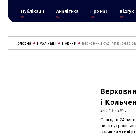
Публікації
Аналітика
Про нас
Відгук
Головна
Публікації
Новини
Верховний суд РФ визнав з
Верховни
і Кольче
24 / 11 / 2015
Сьогодні, 24 лист
вирок українсько
залишив у силі р