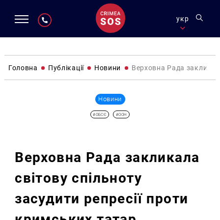
укр
Головна
Публікації
Новини
Верховна Рада закликала
Новини
#ОБСЄ
#ООН
Верховна Рада закликала
світову спільноту
засудити репресії проти
кримських татар