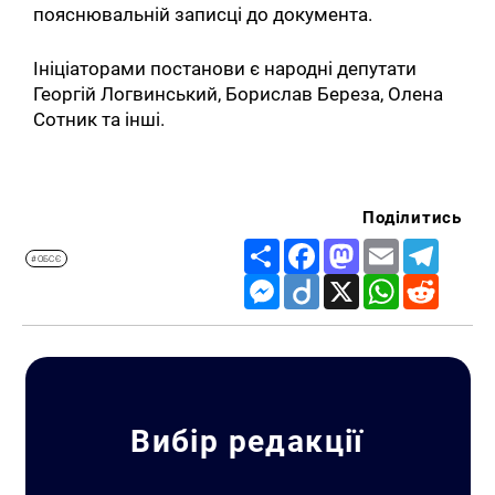
пояснювальній записці до документа.
Ініціаторами постанови є народні депутати
Георгій Логвинський, Борислав Береза, Олена
Сотник та інші.
Поділитись
Share
Facebook
Mastodon
Email
Telegr
#ОБСЄ
Messenger
Diigo
X
WhatsApp
Reddit
Вибір редакції