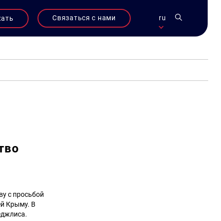
Связаться с нами
ru
жать
тво
ву с просьбой
й Крыму. В
еджлиса.