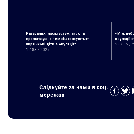
Катування, насильство, тиск та
«Між небо
пропаганда: з чим зіштовхуються
окупації 
українські діти в окупації?
23 / 05 / 
1 / 08 / 2025
Слідкуйте за нами в соц.
мережах