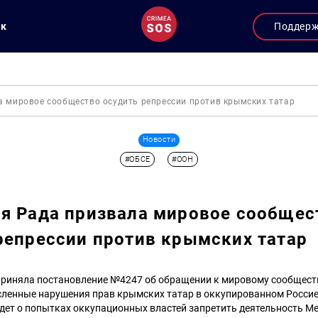
ук
Поддер
а мировое сообщество осудить репрессии против крымских татар
Новости
#ОБСЕ
#ООН
я Рада призвала мировое сообщес
репрессии против крымских татар
приняла постановление №4247 об обращении к мировому сообщест
сленные нарушения прав крымских татар в оккупированном Россие
идет о попытках оккупационных властей запретить деятельность М