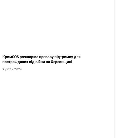
КримSOS розширює правову підтримку для
постраждалих від війни на Херсонщині
9 / 07 / 2026