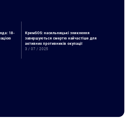
нда: 18-
КримSOS: насильницькі зникнення
упацією
завершуються смертю найчастіше для
активних противників окупації
3 / 07 / 2025