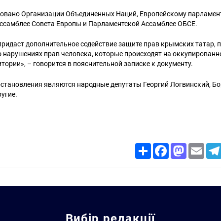
овано Организации Объединенных Наций, Европейскому парламент
ссамблее Совета Европы и Парламентской Ассамблее ОБСЕ.
ридаст дополнительное содействие защите прав крымских татар, 
о нарушениях прав человека, которые происходят на оккупированн
тории», – говорится в пояснительной записке к документу.
становления являются народные депутаты Георгий Логвинский, Бо
ругие.
Share
Facebook
Mastodon
Email
Вибір редакції