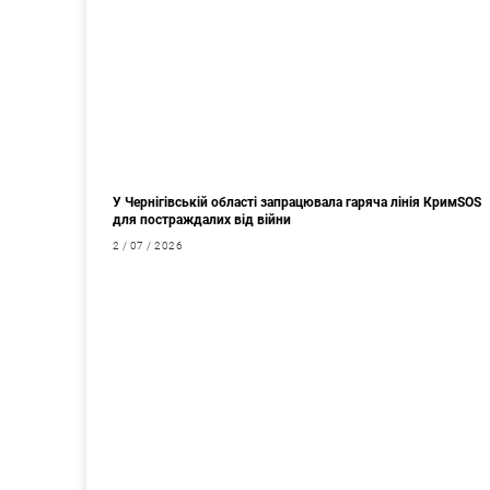
У Чернігівській області запрацювала гаряча лінія КримSOS
для постраждалих від війни
2 / 07 / 2026