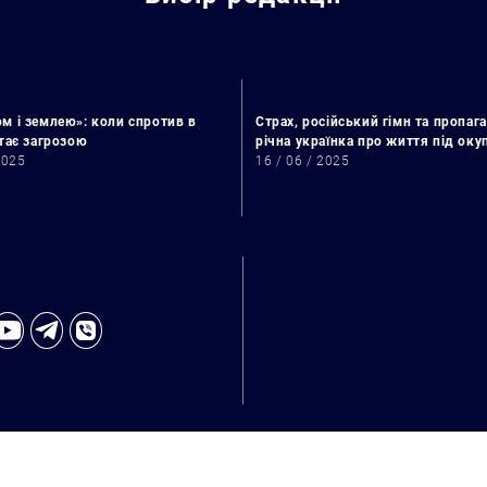
м і землею»: коли спротив в
Страх, російський гімн та пропага
стає загрозою
річна українка про життя під ок
2025
16 / 06 / 2025