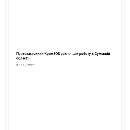
Правозахисники КримSOS розпочали роботу в Сумській
області
3 / 07 / 2026