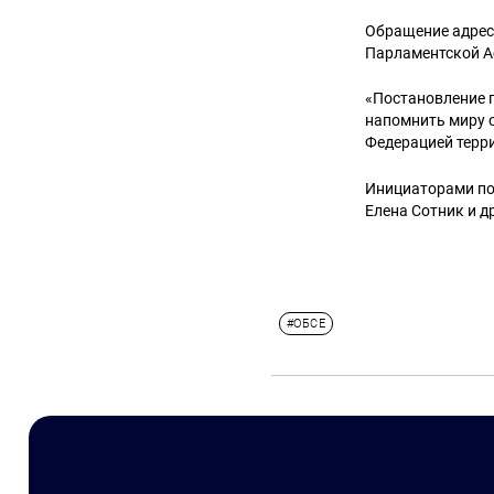
Обращение адрес
Парламентской А
«Постановление п
напомнить миру 
Федерацией терри
Инициаторами по
Елена Сотник и д
#ОБСЕ