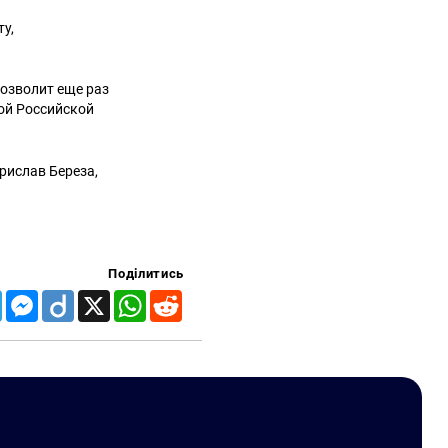
у,
позволит еще раз
ой Российской
рислав Береза,
Поділитись
Telegram
Messenger
Diigo
X
WhatsApp
Reddit