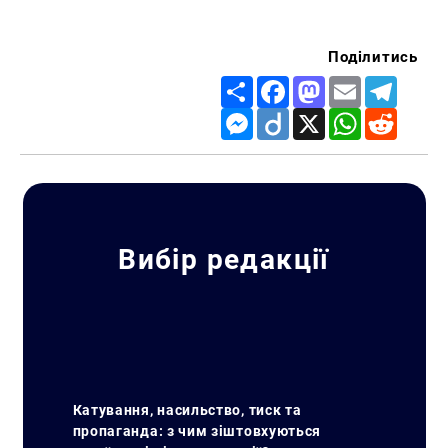
Поділитись
Share
Facebook
Mastodon
Email
Telegr
Messenger
Diigo
X
WhatsApp
Reddit
Вибір редакції
Катування, насильство, тиск та
пропаганда: з чим зіштовхуються