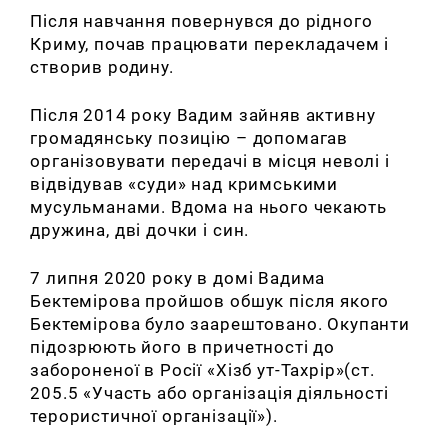
Після навчання повернувся до рідного
Криму, почав працювати перекладачем і
створив родину.
Після 2014 року Вадим зайняв активну
громадянську позицію – допомагав
організовувати передачі в місця неволі і
відвідував «суди» над кримськими
мусульманами. Вдома на нього чекають
дружина, дві дочки і син.
7 липня 2020 року в домі Вадима
Бектемірова пройшов обшук після якого
Бектемірова було заарештовано. Окупанти
підозрюють його в причетності до
забороненої в Росії «Хізб ут-Тахрір»(ст.
205.5 «Участь або організація діяльності
терористичної організації»).