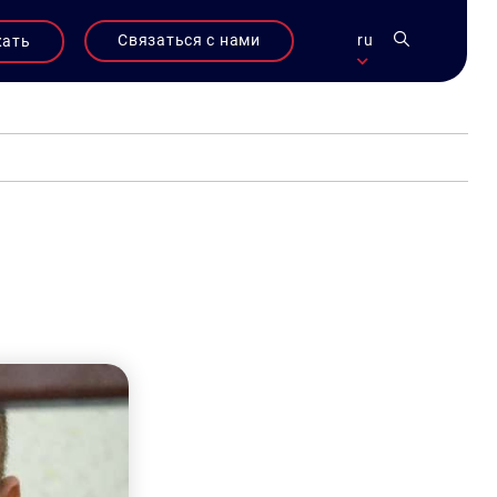
Связаться с нами
ru
жать