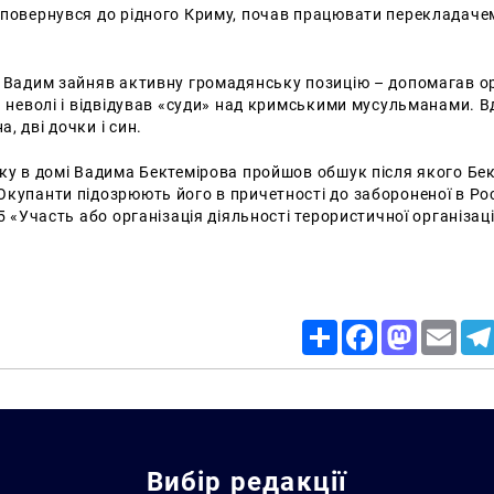
 повернувся до рідного Криму, почав працювати перекладачем
у Вадим зайняв активну громадянську позицію – допомагав о
я неволі і відвідував «суди» над кримськими мусульманами. 
, дві дочки і син.
ку в домі Вадима Бектемірова пройшов обшук після якого Бе
купанти підозрюють його в причетності до забороненої в Росі
5 «Участь або організація діяльності терористичної організаці
Share
Facebook
Mastodon
Email
Вибір редакції