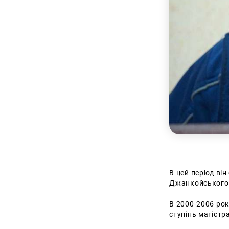
В цей період він
Джанкойського 
В 2000-2006 рок
ступінь магістр