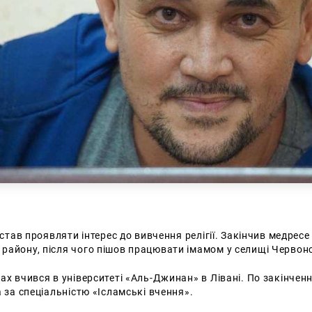
 став проявляти інтерес до вивчення релігії. Закінчив медресе
району, після чого пішов працювати імамом у селищі Червон
ах вчився в університеті «Аль-Джинан» в Лівані. По закінчен
а за спеціальністю «Ісламські вчення».