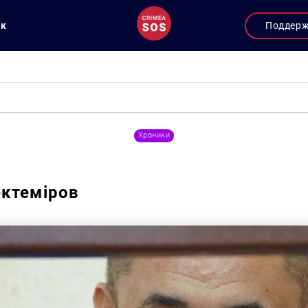
ук
Поддер
Хроники
ктеміров