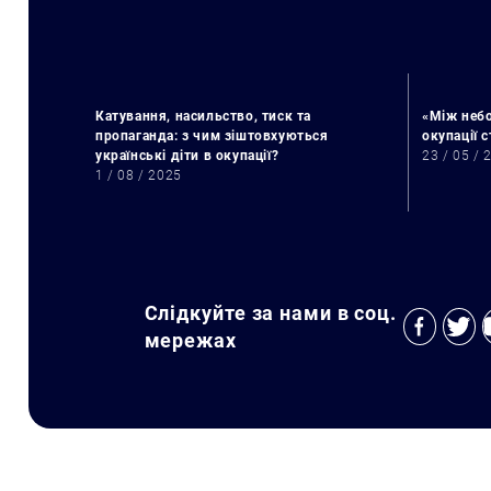
Катування, насильство, тиск та
«Між небо
пропаганда: з чим зіштовхуються
окупації 
українські діти в окупації?
23 / 05 / 
1 / 08 / 2025
Слідкуйте за нами в соц.
мережах