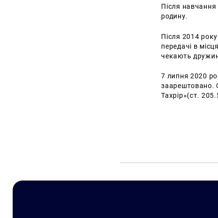
Після навчання
родину.
Після 2014 рок
передачі в місц
чекають дружина
7 липня 2020 ро
заарештовано. О
Тахрір»(ст. 205.