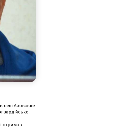
 в селі Азовське
огвардійське.
ні отримав