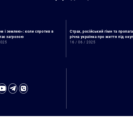
м і землею»: коли спротив в
Страх, російський гімн та пропага
стає загрозою
річна українка про життя під ок
2025
16 / 06 / 2025
Искать: