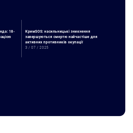
нда: 18-
КримSOS: насильницькі зникнення
упацією
завершуються смертю найчастіше для
активних противників окупації
3 / 07 / 2025