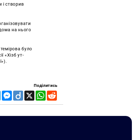
 і створив
рганізовувати
Вдома на нього
ктемірова було
ї «Хізб ут-
ї»).
Поділитись
Telegram
Messenger
Diigo
X
WhatsApp
Reddit