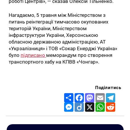
роботі Центрів», — сказав Олексій Тільненко.
Нагадаємо, 5 травня між Міністерством з
питань реінтеграції тимчасово окупованих
територій України, Міністерством
інфраструктури України, Херсонською
обласною державною адміністрацією, АТ
«Укрзалізниця» і ТОВ «Сокар Енерджі Україна»
було
підписано
меморандум про створення
транспортного хабу на КПВВ «Чонгар».
Поділитись
Share
Facebook
Mastodon
Email
Telegr
Messenger
Diigo
X
WhatsApp
Reddit