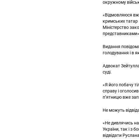
окружному військ
«Відмовляюся вжи
кримських татар 
Міністерство зако
представниками»,
Видання повідомл
голодування і в я
Адвокат Зейтулла
суді.
«Я його побачу ті
справу і оголосив
п’ятницю вже запи
Не можуть відвід
«Не дивлячись на 
України, так і з 
відвідати Руслан