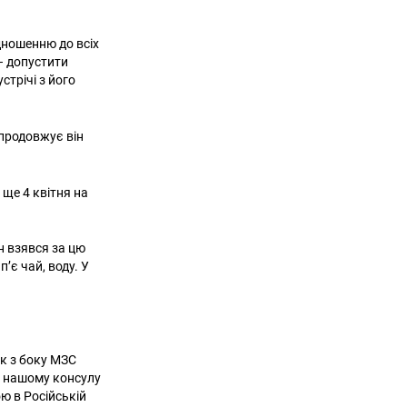
дношенню до всіх
– допустити
стрічі з його
 продовжує він
ще 4 квітня на
н взявся за цю
’є чай, воду. У
.
як з боку МЗС
іл нашому консулу
ю в Російській