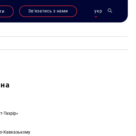
Зв'язатись з нами
укр
ти
 на
т-Тахрір»
чно-Кавказькому