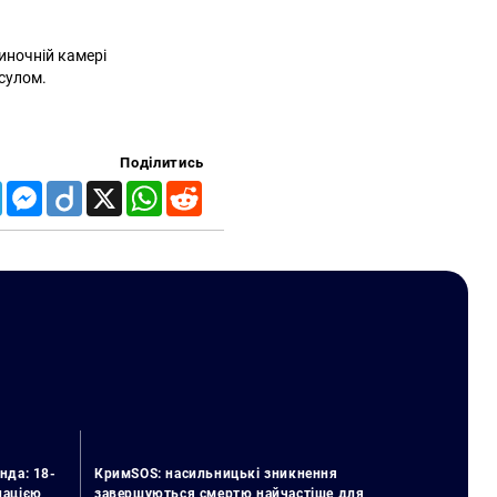
иночній камері
нсулом.
Поділитись
Telegram
Messenger
Diigo
X
WhatsApp
Reddit
нда: 18-
КримSOS: насильницькі зникнення
упацією
завершуються смертю найчастіше для