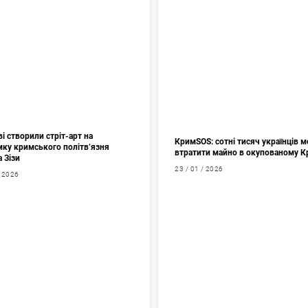
і створили стріт-арт на
КримSOS: сотні тисяч українців 
мку кримського політв’язня
втратити майно в окупованому 
а Зізи
23 / 01 / 2026
/ 2026