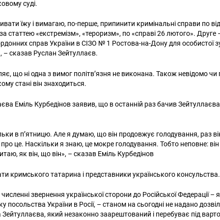
овому суді.
вати їжу і вимагаю, по-перше, припинити кримінальні справи по ві
за статтею «екстремізм», «тероризм», по «справі 26 лютого». Друге 
рдонних справ України в СІЗО № 1 Ростова-на-Дону для особистої зу
 – сказав Руслан Зейтуллаєв.
яє, що ні одна з вимог політв’язня не виконана. Також невідомо чи
кому стані він знаходиться.
єва Еміль Курбедінов заявив, що в останній раз бачив Зейтуллаєва 
льки в п’ятницю. Але я думаю, що він продовжує голодування, раз ві
 про це. Наскільки я знаю, це мокре голодування. Тобто неповне: він п
таю, як він, що він», – сказав Еміль Курбедінов
ати кримського татарина і представники українського консульства
численні звернення української сторони до Російської Федерації – 
боку посольства України в Росії, – станом на сьогодні не надано дозв
а Зейтуллаєва, який незаконно заарештований і перебуває під варто