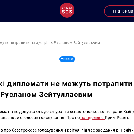
Підтрима
жуть потрапити на зустріч з Русланом Зейтуллаєвим
Новини
кі дипломати не можуть потрапити
з Русланом Зейтуллаєвим
оматів не допускають до фігуранта севастопольської «справи Хізб у
єва, який оголосив голодування. Про це
повідомляє
Крим.Реаліі.
в про безстрокове голодування 4 квітня, під час засідання в Півні