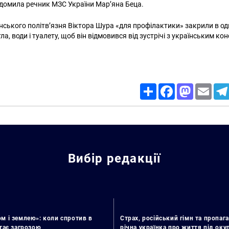
відомила речник МЗС України Мар’яна Беца.
їнського політв’язня Віктора Шура «для профілактики» закрили в од
тла, води і туалету, щоб він відмовився від зустрічі з українським ко
Share
Facebook
Mastodon
Email
Вибір редакції
м і землею»: коли спротив в
Страх, російський гімн та пропага
стає загрозою
річна українка про життя під ок