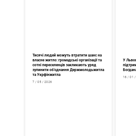
Тисячі людей можуть втратити шанс на
власне житло: громадські організації та
У Львов
сотні переселенців закликають уряд
підтри
зупинити об’єднання Держмолодьжитла
Богдан
та Укрфінжитла
16 / 01 
7 / 05 / 2026