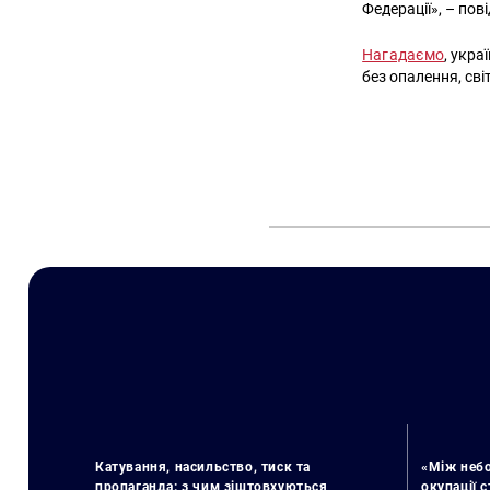
Федерації», – по
Нагадаємо
, укра
без опалення, сві
Катування, насильство, тиск та
«Між небо
пропаганда: з чим зіштовхуються
окупації 