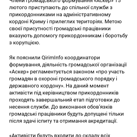
Члени громадського формування «Аскер» 15
лютого приступають до спільної служби з
прикордонниками на адміністративному
кордоні Криму і прилеглих територіях. Метою
своєї присутності громадські працівники
вказують допомогу прикордонникам і боротьбу
з корупцією.
Як пояснили QirimInfo координатори
формування, діяльність громадської організації
«Аскер» регламентується законом «про участь
громадян в охороні громадського порядку і
державного кордону». На даний момент
активісти під керівництвом прикордонників
проходять завершальний етап підготовки до
несення служби. До виконання обов’язків
громадські працівники будуть допущені тільки
після здачі іспиту та отримання акредитації.
«Активісти будуть входити до складу всіх