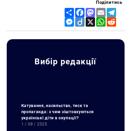
Поділитись
Share
Facebook
Mastodon
Email
Telegr
Messenger
Diigo
X
WhatsApp
Reddit
Вибір редакції
Катування, насильство, тиск та
пропаганда: з чим зіштовхуються
українські діти в окупації?
1 / 08 / 2025