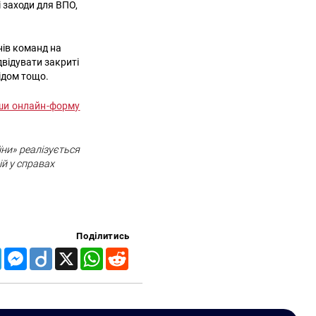
і заходи для ВПО,
нів команд на
двідувати закриті
відом тощо.
ши онлайн-форму
ни» реалізується
ій у справах
Поділитись
Telegram
Messenger
Diigo
X
WhatsApp
Reddit