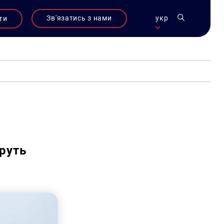
Зв'язатись з нами
укр
ти
руть