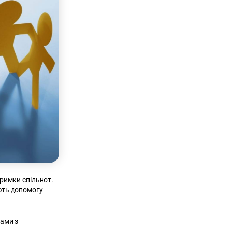
тримки спільнот.
ають допомогу
рами з