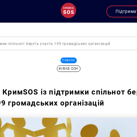
Підтрима
имки спільнот беруть участь 199 громадських організацій
Новини
#УВКБ ООН
і КримSOS із підтримки спільнот бе
99 громадських організацій