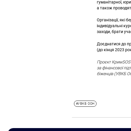
гуманітарної, юри
а також проводят
Організації, які б
індивідуальні кур
заходи, брати уч
Доєднатися до про
(до кінця 2023 ро
Проєкт КримSOS «
за фінансової пі
біженців (УВКБ О
#УВКБ ООН