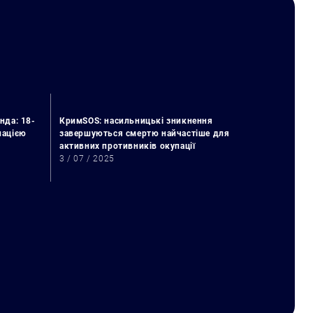
нда: 18-
КримSOS: насильницькі зникнення
упацією
завершуються смертю найчастіше для
активних противників окупації
3 / 07 / 2025