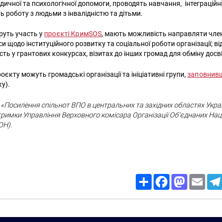
дичної та психологічної допомоги, проводять навчання, інтеграційн
ь роботу з людьми з інвалідністю та дітьми.
еруть участь у
проєкті КримSOS
, мають можливість направляти чле
си щодо інституційного розвитку та соціальної роботи організації; ві
асть у грантових конкурсах, візитах до інших громад для обміну дос
єкту можуть громадські організації та ініціативні групи,
заповнив
ку).
Посилення спільнот ВПО в центральних та західних областях Украї
дтримки Управління Верховного комісара Організації Об’єднаних Нац
ОН).
Share
Facebook
Mastodon
Email