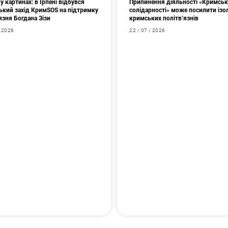
у картинах: в Ірпені відбувся
Припинення діяльності «Кримськ
ький захід КримSOS на підтримку
солідарності» може посилити ізо
язня Богдана Зізи
кримських політв’язнів
/ 2026
22 / 07 / 2026