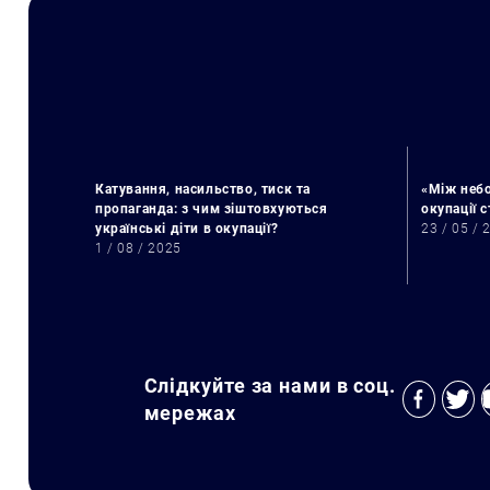
Катування, насильство, тиск та
«Між небо
пропаганда: з чим зіштовхуються
окупації 
українські діти в окупації?
23 / 05 / 
1 / 08 / 2025
Слідкуйте за нами в соц.
мережах