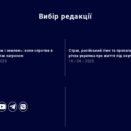
Вибір редакції
м і землею»: коли спротив в
Страх, російський гімн та пропага
стає загрозою
річна українка про життя під ок
2025
16 / 06 / 2025