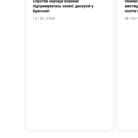
Спротив окупації повинен
Обійми 
підтримуватись ззовні: дискусія у
мистец
Брюсселі
політв’
12 / 02 / 2026
28 / 04 