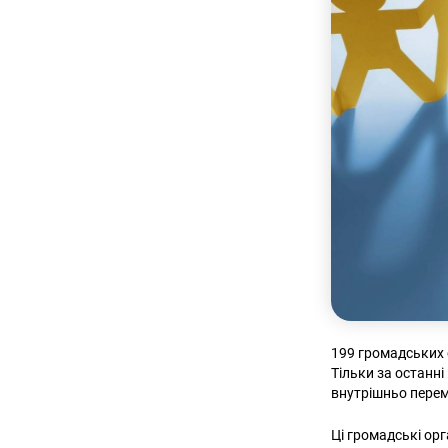
199 громадських о
Тільки за останні
внутрішньо пере
Ці громадські орг