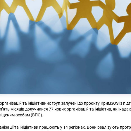
рганізацій та ініціативних груп залучені до проєкту КримSOS із під
 п’ять місяців долучилися 77 нових організацій та ініціатив, які над
міщеним особам (ВПО).
анізації та ініціативи працюють у 14 регіонах. Вони реалізують прог