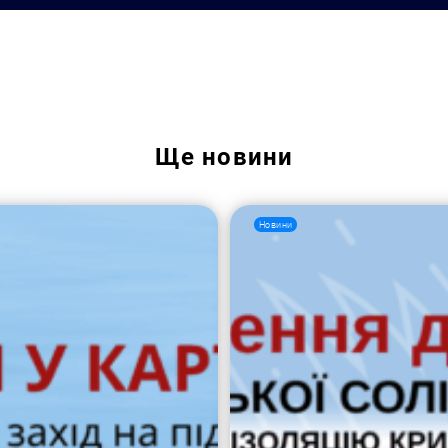
Пошук за запитом:
Ще
новини
Новини