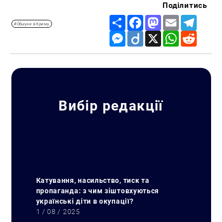
Поділитись
Share
Facebook
Mastodon
Email
Telegr
#Обшуки в Криму
Messenger
Diigo
X
WhatsApp
Reddit
Вибір редакції
Катування, насильство, тиск та
пропаганда: з чим зіштовхуються
українські діти в окупації?
1 / 08 / 2025