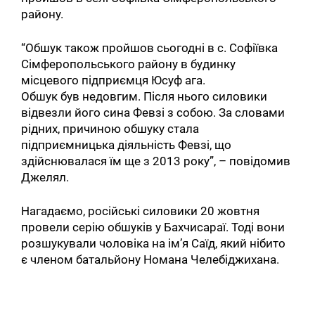
району.
“Обшук також пройшов сьогодні в с. Софіївка
Сімферопольського району в будинку
місцевого підприємця Юсуф ага.
Обшук був недовгим. Після нього силовики
відвезли його сина Февзі з собою. За словами
рідних, причиною обшуку стала
підприємницька діяльність Февзі, що
здійснювалася їм ще з 2013 року”, – повідомив
Джелял.
Нагадаємо, російські силовики 20 жовтня
провели серію обшуків у Бахчисараї. Тоді вони
розшукували чоловіка на ім’я Саїд, який нібито
є членом батальйону Номана Челебіджихана.