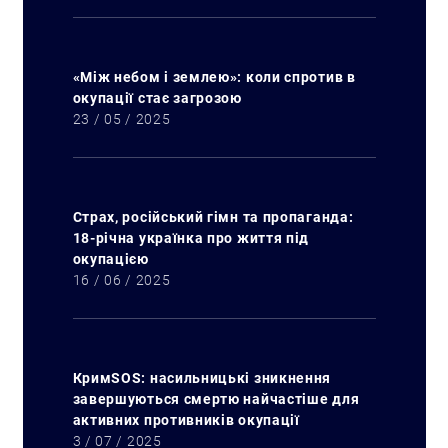
«Між небом і землею»: коли спротив в
окупації стає загрозою
23 / 05 / 2025
Страх, російський гімн та пропаганда:
18-річна українка про життя під
окупацією
16 / 06 / 2025
КримSOS: насильницькі зникнення
завершуються смертю найчастіше для
активних противників окупації
3 / 07 / 2025