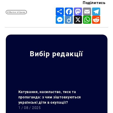
Поділитись
Share
Facebook
Mastodon
Email
Telegr
#Обыски в Крыму
Messenger
Diigo
X
WhatsApp
Reddit
Вибір редакції
Катування, насильство, тиск та
пропаганда: з чим зіштовхуються
українські діти в окупації?
1 / 08 / 2025