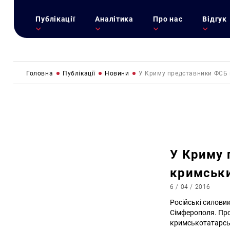
Публікації
Аналітика
Про нас
Відгук
Головна
Публікації
Новини
У Криму представники ФСБ 
У Криму 
кримськи
6 / 04 / 2016
Російські силови
Сімферополя. Пр
кримськотатарсь