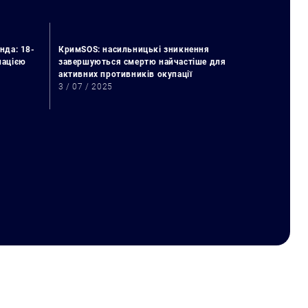
нда: 18-
КримSOS: насильницькі зникнення
упацією
завершуються смертю найчастіше для
активних противників окупації
3 / 07 / 2025