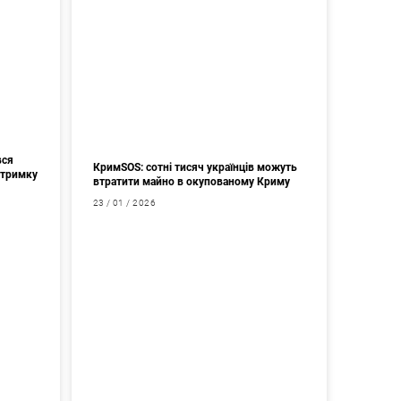
вся
КримSOS: сотні тисяч українців можуть
дтримку
втратити майно в окупованому Криму
23 / 01 / 2026