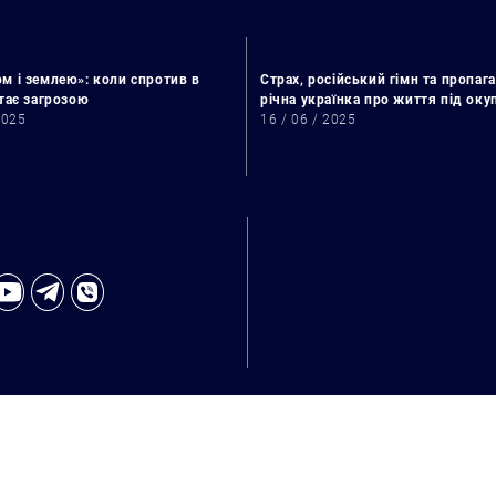
м і землею»: коли спротив в
Страх, російський гімн та пропага
стає загрозою
річна українка про життя під ок
2025
16 / 06 / 2025