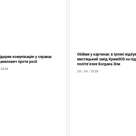
Обійми у картинах: в Ірпені відбу
ідкрив комунікацію у справах
мистецький захід КримSOS на пі
Данилович проти росії
політв’язня Богдана Зізи
/ 2026
28 / 04 / 2026