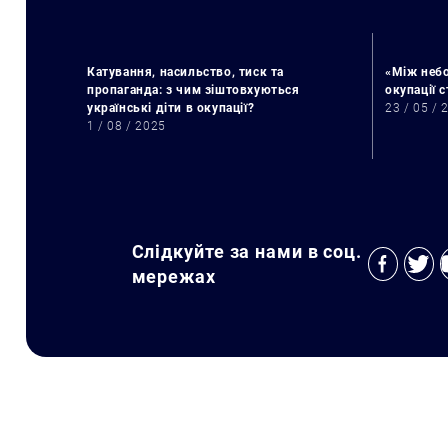
Катування, насильство, тиск та
«Між небо
пропаганда: з чим зіштовхуються
окупації 
українські діти в окупації?
23 / 05 / 
1 / 08 / 2025
Слідкуйте за нами в соц.
мережах