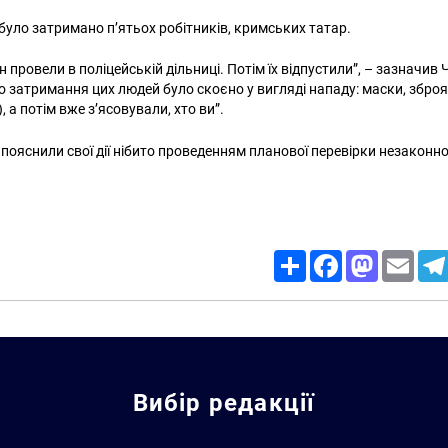
 було затримано п’ятьох робітників, кримських татар.
н провели в поліцейській дільниці. Потім їх відпустили”, – зазначив Ч
 затримання цих людей було скоєно у вигляді нападу: маски, зброя,
), а потім вже з’ясовували, хто ви”.
пояснили свої дії нібито проведенням планової перевірки незаконної 
Share
Facebook
Mastodon
Email
Вибір редакції