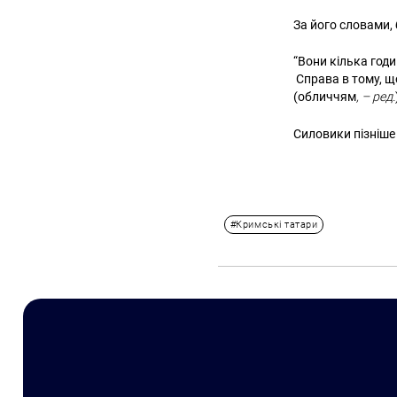
За його словами,
“Вони кілька годи
Справа в тому, що
(обличчям
, – ред.
Силовики пізніше 
#Кримські татари