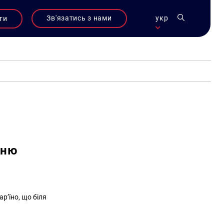
Зв'язатись з нами
укр
ти
рню
р’їно, що біля