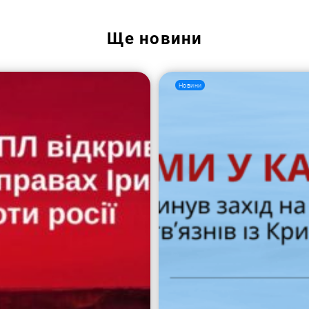
Ще
новини
Новини
Пошук за запитом: