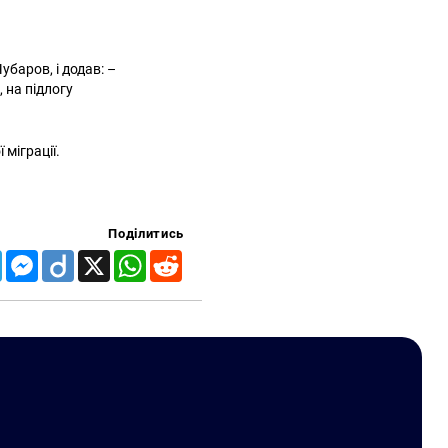
убаров, і додав: –
 на підлогу
міграції.
Поділитись
Telegram
Messenger
Diigo
X
WhatsApp
Reddit