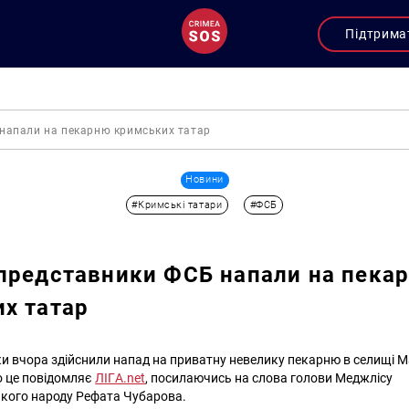
Підтрима
напали на пекарню кримських татар
Новини
#Кримські татари
#ФСБ
представники ФСБ напали на пека
х татар
ки вчора здійснили напад на приватну невелику пекарню в селищі Ма
о це повідомляє
ЛІГА.net
, посилаючись на слова голови Меджлісу
кого народу Рефата Чубарова.