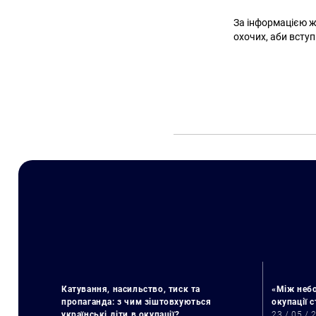
За інформацією жу
охочих, аби вступ
Катування, насильство, тиск та
«Між небо
пропаганда: з чим зіштовхуються
окупації 
українські діти в окупації?
23 / 05 / 