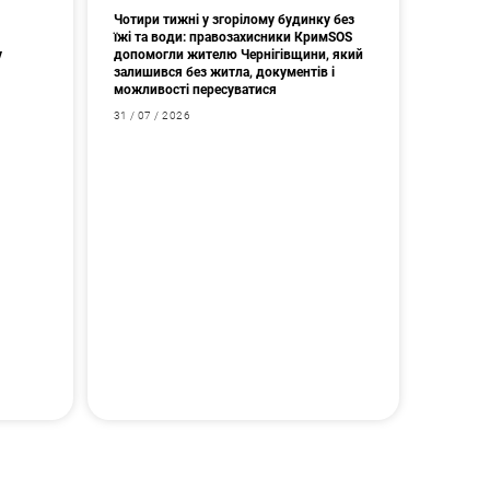
Чотири тижні у згорілому будинку без
їжі та води: правозахисники КримSOS
у
допомогли жителю Чернігівщини, який
залишився без житла, документів і
можливості пересуватися
31 / 07 / 2026