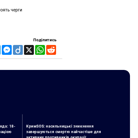
тоять черги
Поділитись
Telegram
Messenger
Diigo
X
WhatsApp
Reddit
нда: 18-
КримSOS: насильницькі зникнення
упацією
завершуються смертю найчастіше для
активних противників окупації