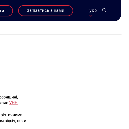
Зв'язатись з нами
укр
ти
ерсонщині,
омляє
УНН
.
тріотичними
м відсіч, поки