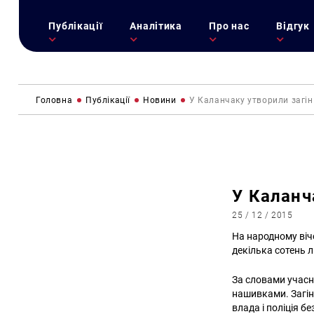
Публікації
Аналітика
Про нас
Відгук
Головна
Публікації
Новини
У Каланчаку утворили загі
У Каланч
25 / 12 / 2015
На народному віче
декілька сотень 
За словами учасн
нашивками. Загін 
влада і поліція бе