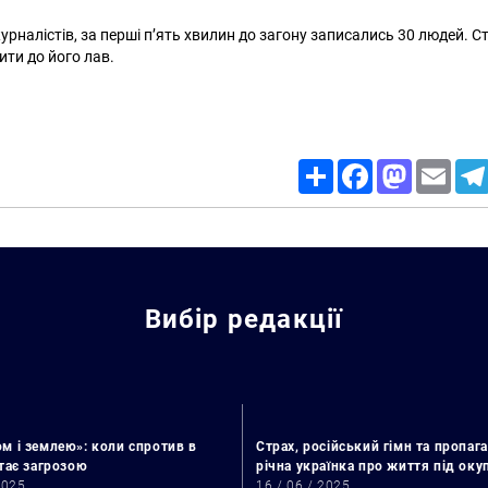
рналістів, за перші п’ять хвилин до загону записались 30 людей. С
ити до його лав.
Share
Facebook
Mastodon
Email
Вибір редакції
м і землею»: коли спротив в
Страх, російський гімн та пропага
стає загрозою
річна українка про життя під ок
2025
16 / 06 / 2025