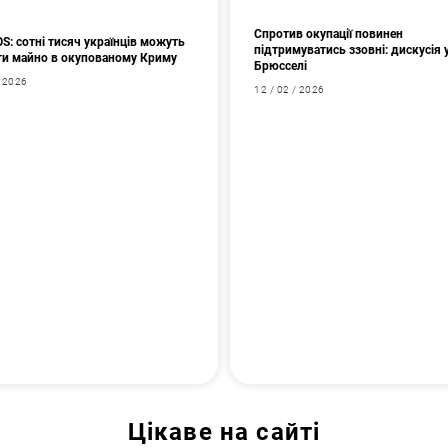
Спротив окупації повинен
: сотні тисяч українців можуть
підтримуватись ззовні: дискусія 
ти майно в окупованому Криму
Брюсселі
/ 2026
12 / 02 / 2026
Цікаве на сайті