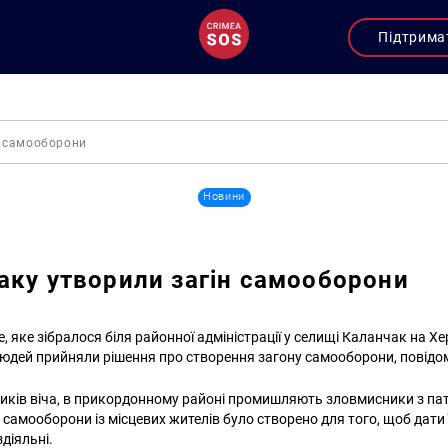
Підтрима
н самооборони
Новини
аку утворили загін самооборони
, яке зібралося біля районної адміністрації у селищі Каланчак на Х
людей прийняли рішення про створення загону самооборони, повід
иків віча, в прикордонному районі промишляють зловмисники з па
самооборони із місцевих жителів було створено для того, щоб дати ї
здіяльні.