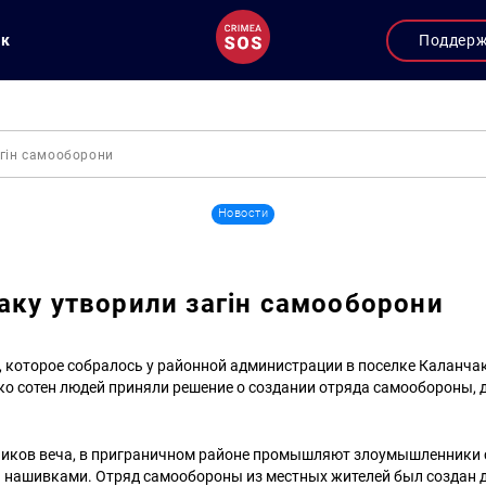
ук
Поддер
агін самооборони
Новости
аку утворили загін самооборони
, которое собралось у районной администрации в поселке Каланча
ко сотен людей приняли решение о создании отряда самообороны,
ников веча, в приграничном районе промышляют злоумышленники 
 нашивками. Отряд самообороны из местных жителей был создан д