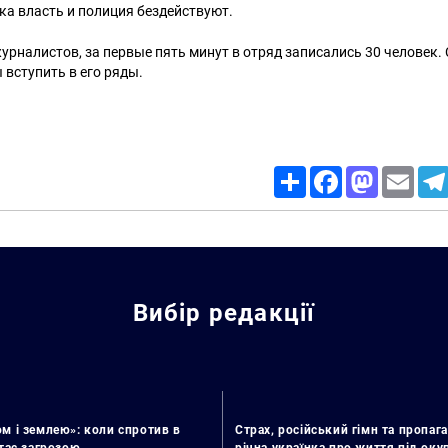
ока власть и полиция бездействуют.
рналистов, за первые пять минут в отряд записались 30 человек.
вступить в его ряды.
Share
Facebook
Mastodon
Email
Вибір редакції
м і землею»: коли спротив в
Страх, російський гімн та пропага