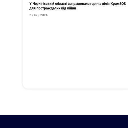
У Чернігівській області запрацювала гаряча лінія КримSOS
для постраждалих від війни
2 / 07 / 2026