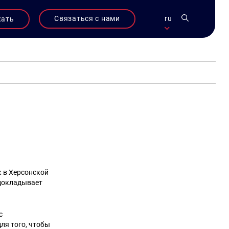
Связаться с нами
ru
жать
к в Херсонской
 докладывает
с
ля того, чтобы