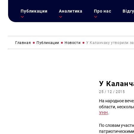
Публикации
Аналитика
Про нас
Відг
Главная
Публикации
Новости
У Каланчаку утворили з
У Каланч
25 / 12 / 2015
На народное вече
области, несколь
УНН
.
По словам участ
патриотическими