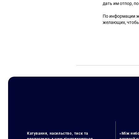
дать им отпор, п
По информации жу
желающих, чтобы 
Катування, насильство, тиск та
«Між небо