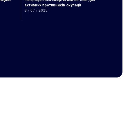
упацією
завершуються смертю найчастіше для
активних противників окупації
3 / 07 / 2025