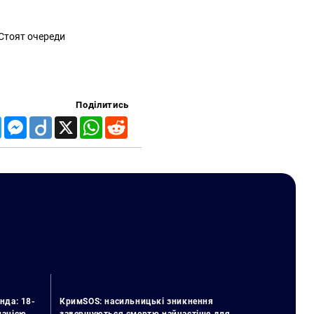
 Стоят очереди
Поділитись
Telegram
Messenger
Diigo
X
WhatsApp
Reddit
нда: 18-
КримSOS: насильницькі зникнення