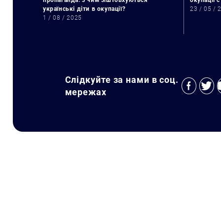
пропаганда: з чим зіштовхуються
окупації 
українські діти в окупації?
23 / 05 / 
1 / 08 / 2025
Слідкуйте за нами в соц.
мережах