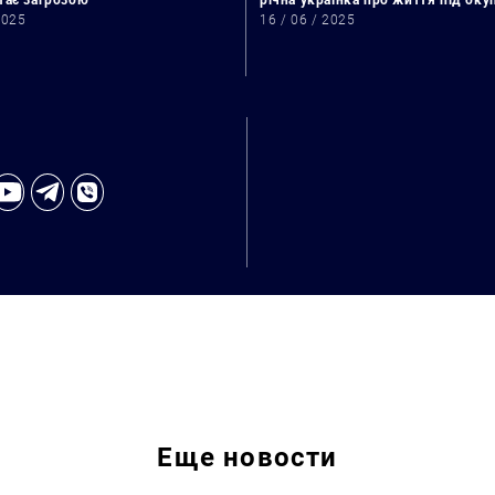
стає загрозою
річна українка про життя під ок
2025
16 / 06 / 2025
Искать:
Еще
новости