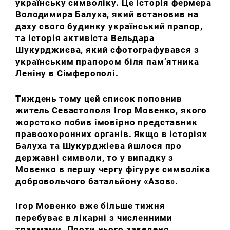
українську символіку.
Це історія фермера
Володимира Балуха, який встановив на
даху свого будинку український прапор,
та історія активіста Вельдара
Шукурджиєва, який сфотографувався з
українським прапором біля пам’ятника
Леніну в Сімферополі.
Тиждень тому цей список поповнив
житель Севастополя Ігор Мовенко, якого
жорстоко побив імовірно представник
правоохоронних органів.
Якщо в історіях
Балуха та Шукурджіева йшлося про
державні символи, то у випадку з
Мовенко в першу чергу фігурує символіка
добровольчого батальйону «Азов».
Ігор Мовенко вже більше тижня
перебуває в лікарні з численними
травмами.
Проти нього заведено