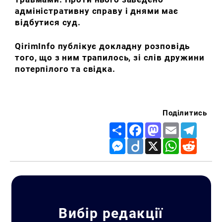
адміністративну справу і днями має
відбутися суд.
QirimInfo публікує докладну розповідь
того, що з ним трапилось, зі слів дружини
потерпілого та свідка.
Поділитись
Share
Facebook
Mastodon
Email
Telegr
Messenger
Diigo
X
WhatsApp
Reddit
Вибір редакції