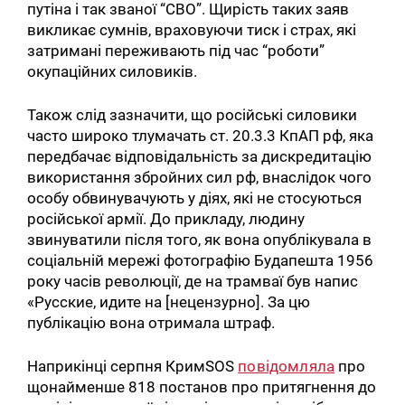
путіна і так званої “СВО”. Щирість таких заяв
викликає сумнів, враховуючи тиск і страх, які
затримані переживають під час “роботи”
окупаційних силовиків.
Також слід зазначити, що російські силовики
часто широко тлумачать ст. 20.3.3 КпАП рф, яка
передбачає відповідальність за дискредитацію
використання збройних сил рф, внаслідок чого
особу обвинувачують у діях, які не стосуються
російської армії. До прикладу, людину
звинуватили після того, як вона опублікувала в
соціальній мережі фотографію Будапешта 1956
року часів революції, де на трамваї був напис
«Русские, идите на [нецензурно]. За цю
публікацію вона отримала штраф.
Наприкінці серпня КримSOS
повідомляла
про
щонайменше 818 постанов про притягнення до