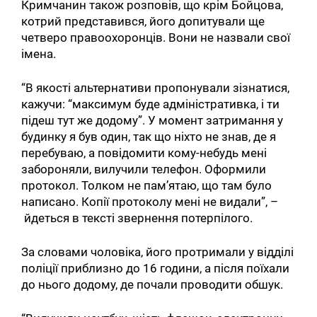
Кримчанин також розповів, що крім Бойцова,
котрий представився, його допитували ще
четверо правоохоронців. Вони не назвали свої
імена.
“В якості альтернативи пропонували зізнатися,
кажучи: “максимум буде адміністративка, і ти
підеш тут же додому”. У момент затримання у
будинку я був один, так що ніхто не знав, де я
перебуваю, а повідомити кому-небудь мені
забороняли, вилучили телефон. Оформили
протокол. Толком не пам’ятаю, що там було
написано. Копії протоколу мені не видали”, –
йдеться в тексті звернення потерпілого.
За словами чоловіка, його протримали у відділі
поліції приблизно до 16 години, а після поїхали
до нього додому, де почали проводити обшук.