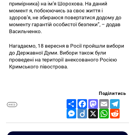
примірника) на ім’я Шорохова. На даний
момент я, побоюючись за своє життя і
здоров’я, не збираюся повертатися додому до
моменту гарантій особистої безпеки”, – додав
Васильченко.
Нагадаємо, 18 вересня в Росії пройшли вибори
до Державної Думи. Вибори також були
проведені на території анексованого Росією
Кримського півострова.
Поділитись
Share
Facebook
Mastodon
Email
Telegr
#ФСБ
Messenger
Diigo
X
WhatsApp
Reddit