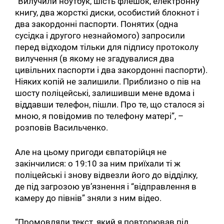
“Вилучили ноутбук, шість флешок, електронну
книгу, два жорсткі диски, особистий блокнот і
два закордонні паспорти. Понятих (одна
сусідка і другого незнайомого) запросили
перед відходом тільки для підпису протоколу
вилучення (в якому не згадувалися два
цивільних паспорти і два закордонні паспорти).
Ніяких копій не залишили. Приблизно о пів на
шосту поліцейські, залишивши мене вдома і
віддавши телефон, пішли. Про те, що сталося зі
мною, я повідомив по телефону матері”, –
розповів Васильченко.
Але на цьому пригоди євпаторійця не
закінчилися: о 19:10 за ним приїхали ті ж
поліцейські і знову відвезли його до відділку,
де під загрозою ув’язнення і “відправлення в
камеру до півнів” зняли з ним відео.
“Промовляли текст, який я повторював під