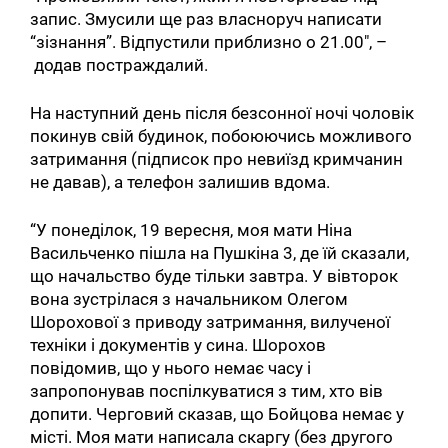
запис. Змусили ще раз власноруч написати
“зізнання”. Відпустили приблизно о 21.00″, –
додав постраждалий.
На наступний день після безсонної ночі чоловік
покинув свій будинок, побоюючись можливого
затримання (підписок про невиїзд кримчанин
не давав), а телефон залишив вдома.
“У понеділок, 19 вересня, моя мати Ніна
Васильченко пішла на Пушкіна 3, де їй сказали,
що начальство буде тільки завтра. У вівторок
вона зустрілася з начальником Олегом
Шорохової з приводу затримання, вилученої
техніки і документів у сина. Шорохов
повідомив, що у нього немає часу і
запропонував поспілкуватися з тим, хто вів
допити. Черговий сказав, що Бойцова немає у
місті. Моя мати написала скаргу (без другого