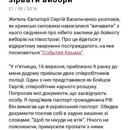
21 / 09 / 2016
Житель Євпаторії Сергій Васильченко розповів,
як кримські силовики намагалися “вичавити” з
нього свідчення про нібито заклики до бойкоту
виборів на півострові. Про це йдеться у
відкритому зверненні постраждалого, на яке
посилаються
“События Крыма”
.
“У п’ятницю, 16 вересня, приблизно 9 ранку до
мене додому прийшли двоє співробітників
поліції. Один з них представився як Бойцов
Сергій, співробітник карного розшуку.
Попросив мої документи, що засвідчують
особу. Я пред’явив паспорт громадянина РФ.
Він вимагав ще й український паспорт. Обидва
документи поклав собі в задню кишеню зі
словами: “Щоб ти нікуди не втік”. Нічого не
пояснюючи, примусили проїхати з ними.