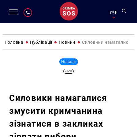
укр
Головна
Публікації
Новини
Силовики намагалися зм
Новини
#ФСБ
Силовики намагалися
змусити кримчанина
зізнатися в закликах
зірвати вибори