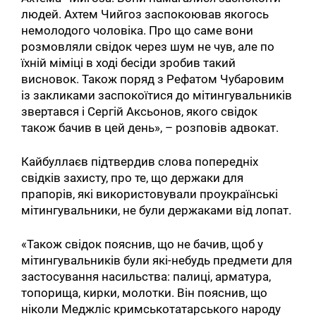
людей. Ахтем Чийгоз заспокоював якогось
немолодого чоловіка. Про що саме вони
розмовляли свідок через шум не чув, але по
їхній міміці в ході бесіди зробив такий
висновок. Також поряд з Рефатом Чубаровим
із закликами заспокоїтися до мітингувальників
звертався і Сергій Аксьонов, якого свідок
також бачив в цей день», – розповів адвокат.
Кайбуллаєв підтвердив слова попередніх
свідків захисту, про те, що держаки для
прапорів, які використовували проукраїнські
мітингувальники, не були держаками від лопат.
«Також свідок пояснив, що не бачив, щоб у
мітингувальників були які-небудь предмети для
застосування насильства: палиці, арматура,
топорища, кирки, молотки. Він пояснив, що
ніколи Меджліс кримськотатарського народу