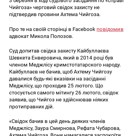
3 березня в ході судового засідання по «справі
Чийгоза» черговий свідок захисту не
підтвердив провини Ахтема Чийгоза.
Про те на своїй сторінці в Facebook
повідомив
адвокат Микола Полозов.
Суд допитав свідка захисту Кайбуллаєва
Шевкета Енверовича, який в 2014 році був
членом Меджлісу кримстотатарского народу.
Кайбуллаєв не бачив, щоб Ахтему Чийгозу
давалися будь-які вказівки на засіданні
Меджлісу, що проходив 25 лютого. Що
стосується самого мітингу 26 лютого, свідок
заявив, що Чийгоз не здійснював ніяких
протиправних дій.
«Свідок бачив в цей день деяких членів
Меджлісу, Заура Смирнова, Рефата Чубарова,
Ахтема Чийгоза. Вони намагалися заспокоїти