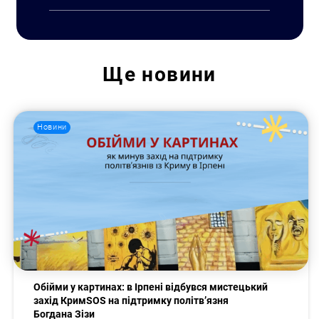
Ще
новини
Новини
Обійми у картинах: в Ірпені відбувся мистецький
Пошук за запитом:
захід КримSOS на підтримку політв’язня
Богдана Зізи