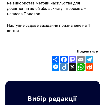
не використав методи насильства для
досягнення цілей або захисту інтересів», –
написав Полозов.
Наступне судове засідання призначене на 4
квітня.
Поділитись
Share
Facebook
Mastodon
Email
Telegr
Messenger
Diigo
X
WhatsApp
Reddit
Вибір редакції