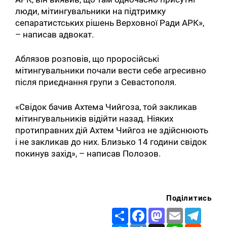
люди, мітингувальники на підтримку
сепаратистських рішень Верховної Ради АРК»,
– написав адвокат.
Аблязов розповів, що проросійські
мітингувальники почали вести себе агресивно
після приєднання групи з Севастополя.
«Свідок бачив Ахтема Чийгоза, той закликав
мітингувальників відійти назад. Ніяких
протиправних дій Ахтем Чийгоз не здійснюють
і не закликав до них. Близько 14 години свідок
покинув захід», – написав Полозов.
Поділитись
Share
Facebook
Mastodon
Email
Telegr