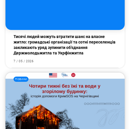
Тисячі людей можуть втратити шанс на власне
житло: громадські організації та сотні переселенців
закликають уряд зупинити об’єднання
Держмолодьжитла та Укрфінжитла
7 / 05 / 2026
Новини
Пошук за запитом: