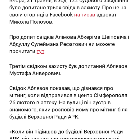
Вчора, 31 травня, в ході 122 судового засідання
було допитано трьох свідків захисту. Про це на
своїй сторінці в Facebook
написав
адвокат
Микола Полозов.
Про допит свідків Алімова Абкеріма Шеіповіча і
Абдуллу Сулеймана Рефатович ви можете
прочитати
тут
.
Третім свідком захисту був допитаний Аблязов
Мустафа Анверович.
Свідок Аблязов показав, що дізнався про
мітинг, коли відправився в центр Сімферополя
26 лютого в аптеку. На вулиці він зустрів
знайомого, який розповів йому про мітинг біля
будівлі Верховної Ради АРК.
«Коли він підійшов до будівлі Верховної Ради
АРК, він виявив, що там одночасно присутні