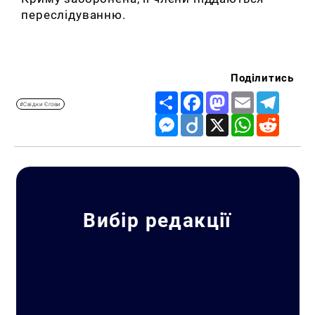
переслідуванню.
Поділитись
Share
Facebook
Mastodon
Email
Telegr
#Свідки Єгови
Messenger
Diigo
X
WhatsApp
Reddit
Вибір редакції