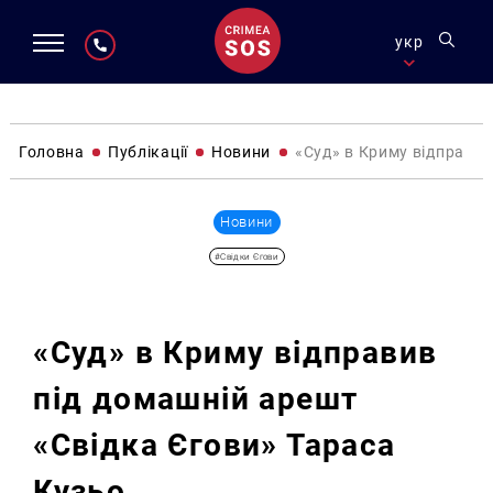
укр
Головна
Публікації
Новини
«Суд» в Криму відправив
Новини
#Свідки Єгови
«Суд» в Криму відправив
під домашній арешт
«Свідка Єгови» Тараса
Кузьо