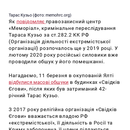
Тарас Кузьо (фото: memohrc.org)
Як
повідомляє
правозахисний центр
«Меморіал», кримінальне переслідування
Тараса Кузьо за ст.282.2 КК РФ
(Організація діяльності екстремістської
організації) розпочалось ще у 2019 році. У
лютому 2020 року російські силовики вже
проводили обшук у його помешканні.
Нагадаємо, 11 березня в окупованій Ялті
відбулися масові обшуки
в будинках «Свідків
Єгови», після яких був затриманий 42-
річний Тарас Кузьо.
З 2017 року релігійна організація «Свідків
Єгови» вважається владою РФ
«екстремістської», її діяльність в Росії та
Криму заборонена, її члени піддаються