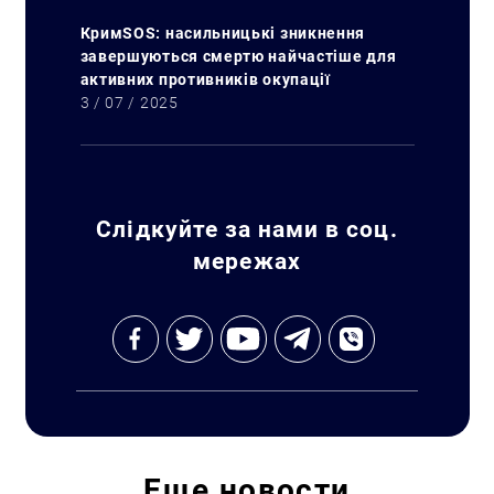
КримSOS: насильницькі зникнення
завершуються смертю найчастіше для
активних противників окупації
3 / 07 / 2025
Слідкуйте за нами в соц.
мережах
Еще
новости