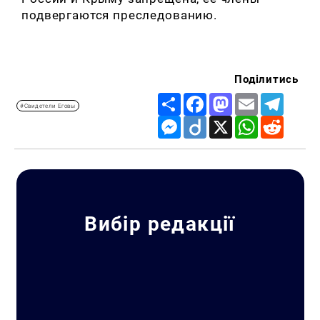
подвергаются преследованию.
Поділитись
Share
Facebook
Mastodon
Email
Telegr
#Свидетели Еговы
Messenger
Diigo
X
WhatsApp
Reddit
Вибір редакції