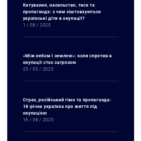
Катування, насильство, тиск та
пропаганда: з чим зіштовхуються
українські діти в окупації?
1 / 08 / 2025
«Між небом і землею»: коли спротив в
окупації стає загрозою
23 / 05 / 2025
Искать:
Страх, російський гімн та пропаганда:
18-річна українка про життя під
окупацією
16 / 06 / 2025