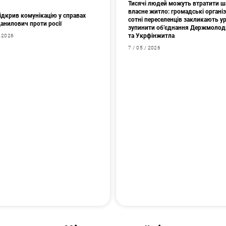
Тисячі людей можуть втратити ш
власне житло: громадські організа
ідкрив комунікацію у справах
сотні переселенців закликають у
Данилович проти росії
зупинити об’єднання Держмоло
та Укрфінжитла
/ 2026
7 / 05 / 2026