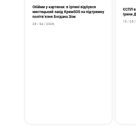
Обійми у картинах: в Ірпені відбувся
ЄСПЛ в
мистецький захід КримSOS на підтримку
Ірини 
політв’язня Богдана Зізи
13 / 05 
28 / 04 / 2026