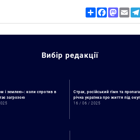
Share
Facebook
Mastodon
Email
Вибір редакції
м і землею»: коли спротив в
Страх, російський гімн та пропага
стає загрозою
річна українка про життя під ок
2025
16 / 06 / 2025