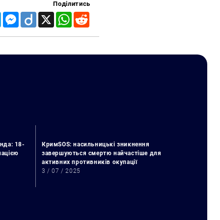
Поділитись
Telegram
Messenger
Diigo
X
WhatsApp
Reddit
нда: 18-
КримSOS: насильницькі зникнення
упацією
завершуються смертю найчастіше для
активних противників окупації
3 / 07 / 2025