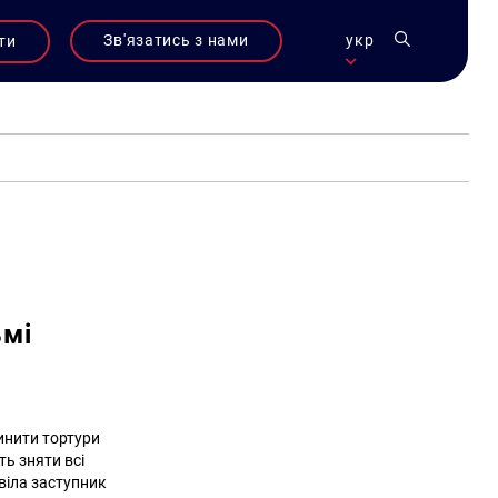
Зв'язатись з нами
укр
ти
ьмі
инити тортури
ь зняти всі
овіла заступник