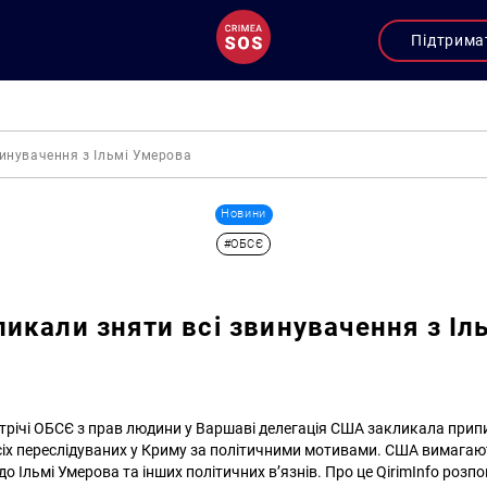
Підтрима
инувачення з Ільмі Умерова
Новини
#ОБСЄ
икали зняти всі звинувачення з Іл
стрічі ОБСЄ з прав людини у Варшаві делегація США закликала прип
всіх переслідуваних у Криму за політичними мотивами. США вимагают
 Ільмі Умерова та інших політичних в’язнів. Про це QirimInfo розп