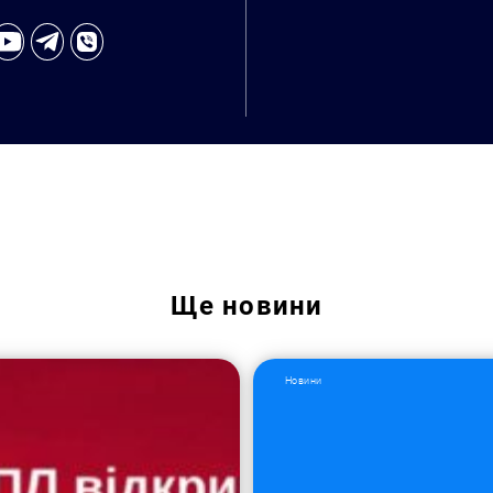
Ще
новини
Пошук за запитом:
Новини