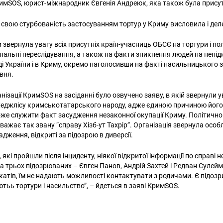
мSOS, юрист-міжнародник Євгенія Андреюк, яка також була присутн
, свою стурбованість застосуванням тортур у Криму висловила і дел
 звернула увагу всіх присутніх країн-учасниць ОБСЄ на тортури і по
нальні переслідування, а також на факти зникнення людей на непі
оді України і в Криму, окремо наголосивши на факті насильницького 
авня.
ганізації КримSOS на засіданні було озвучено заяву, в якій звернули у
Меджлісу кримськотатарського народу, адже єдиною причиною йог
же служити факт засудження незаконної окупації Криму. Політичн
ажає так звану “справу Хізб-ут Тахрір”. Організація звернула особ
дження, відкриті за підозрою в диверсії.
, які пройшли після інциденту, ніякої відкритої інформації по справі 
на трьох підозрюваних – Євген Панов, Андрій Захтей і Редван Сулей
атів, їм не надають можливості контактувати з родичами. Є підозри
тьь тортури і насильство”, – йдеться в заяві КримSOS.