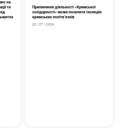
анс на
ції та
Припинення діяльності «Кримської
ряд
солідарності» може посилити ізоляцію
дьжитла
кримських політв’язнів
22 / 07 / 2026