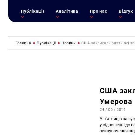
Публікації
Аналітика
Про нас
Відгук
Головна
Публікації
Новини
США закликали зняти всі зв
США закл
Умерова
24 / 09 / 2016
У п’ятницю на зу
у відношенні до 
звинувачення щодо