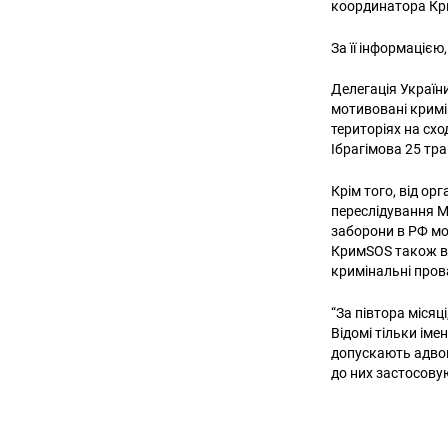
координатора Кри
За її інформацією
Делегація України
мотивовані кримі
територіях на сх
Ібрагімова 25 тр
Крім того, від ор
переслідування 
заборони в РФ мо
КримSOS також вв
кримінальні прова
“За півтора місяці
Відомі тільки іме
допускають адвок
до них застосовую