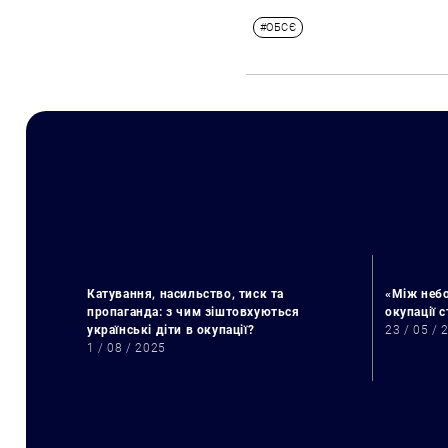
#ОБСЄ
Катування, насильство, тиск та
«Між небо
пропаганда: з чим зіштовхуються
окупації 
українські діти в окупації?
23 / 05 / 
1 / 08 / 2025