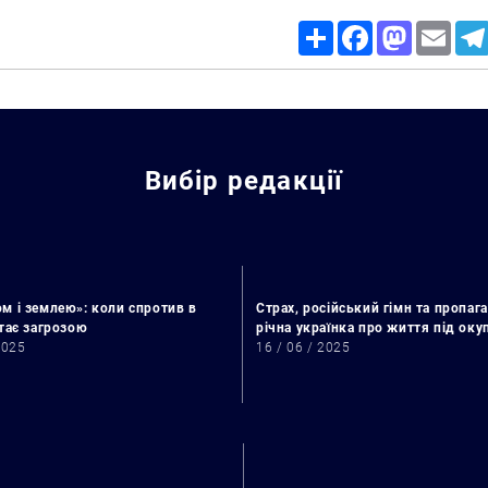
Share
Facebook
Mastodon
Email
Вибір редакції
м і землею»: коли спротив в
Страх, російський гімн та пропага
стає загрозою
річна українка про життя під ок
2025
16 / 06 / 2025
Пошук за запитом: