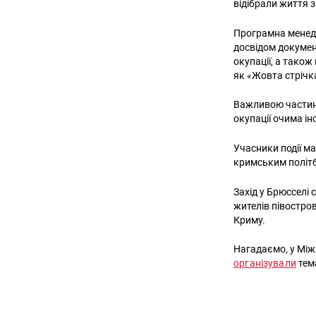
відібрали життя 
Програмна менедж
досвідом докумен
окупації, а також
як «Жовта стрічк
Важливою частино
окупації очима ін
Учасники події м
кримським політб
Захід у Брюсселі
жителів півостров
Криму.
Нагадаємо, у Між
організували
тем