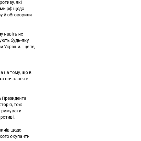
отиву, які
ками рф щодо
му й обговорили
у навіть не
вують будь-яку
України. І це те,
а на тому, що в
ка почалася в
а Президента
сторія, тож
дтримувати
противі.
чинів щодо
 якого окупанти