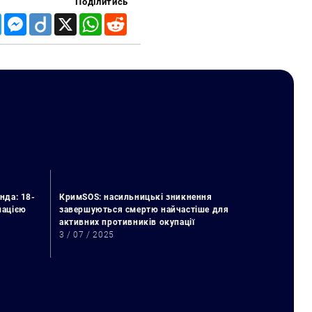
Поділитись
Telegram
Messenger
Diigo
X
WhatsApp
Reddit
нда: 18-
КримSOS: насильницькі зникнення
упацією
завершуються смертю найчастіше для
активних противників окупації
3 / 07 / 2025