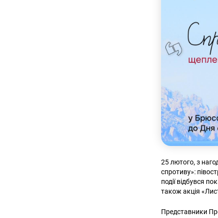
25 лютого, з наг
спротиву»: півост
події відбувся по
також акція «Лис
Представники Пр