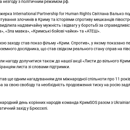
за незгоду з політичним режимом рф.
ерка International Partnership for Human Rights Світлана Валько п
тування злочинів в Криму та історіями спротиву мешканців півостр
 виділила надзвичайну мужність і відвагу у боротьбі за справедливіс
а», «Зла мавка», «Кримські бойові чайки» та «АТЕШ».
ю заходу став показ фільму «Крим. Спротив», у якому показано пе
оземного дослідника, що став свідком реального стану справ на пів
али нагоду долучитися також до нашої акції «Листи до вільного Кри
ранцям листа зі словами підтримки.
 став ще одним нагадуванням для міжнародної спільноти про 11 рокі
а за свою свободу та необхідність продовження тиску на росію задл
народний день корінних народів команда КримSOS разом з Ukrainian
атичний захід у Брюсселі.