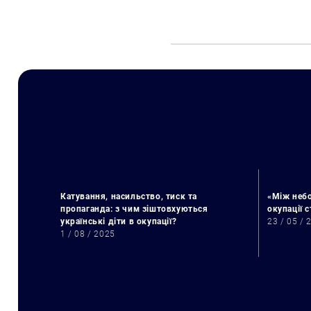
Катування, насильство, тиск та
«Між небо
пропаганда: з чим зіштовхуються
окупації 
українські діти в окупації?
23 / 05 / 
1 / 08 / 2025