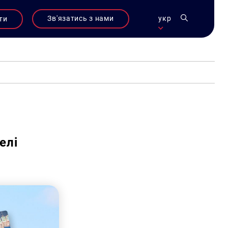
Зв'язатись з нами
укр
ти
елі