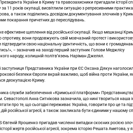
резидента України в Криму та правозахисники пригадали історії спр
у за 11 років окупації, висвітлили ситуацію з репресивними практи
рова, а також поділились досвідом документування злочинів у Кри
зми покарання причетних до переслідувань.
же ефективне щеплення від російської окупації. Якщо мешканці Крим
о спротиву, вони продовжують свій мовчазний протест і використо
підтвердити свою національну ідентичність, що вони є громадянами 
тись!», – зазначив на заході перший заступник Голови Меджлісу
ого народу, колишній політв’язень Наріман Джелял.
і заступниця Представника України при ЄС Оксана Дякун наголосил
трокової безпеки Європи вкрай важливо, щоб війна проти України, я
ася деокупацією Криму.
вника служби забезпечення «Кримської платформи» Представництв
м. Севастополі Анна Ситнікова зазначила, що нині твориться наша і
тати про те, що сьогодні переживає Україна, говорити про це та пі
дій російської агресії, а також закликала бути єдиними у нашому с
 Євгеній Ярошенко пригадав численні випадки скоєних росією зло
історії жертв російської агресії, зокрема історію Решата Аметова, у