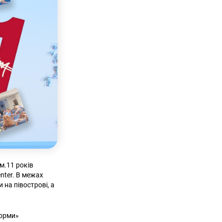
м.11 років
enter. В межах
 на півострові, а
форми»