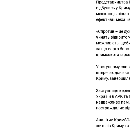
Представництва П
відбулись у Крим
мешканців півост
ефективні механі
«Спротив – це ду
чинять відкритог
можливість, щоби 
за що варто боро
кримськотатарськ
У вступному слов
інтересах довгос
Криму, завершил
Заступниця кері
України в АРК та 
надважливо пам’я
постраждалих від 
Аналітик КримSOS
жителів Криму та 