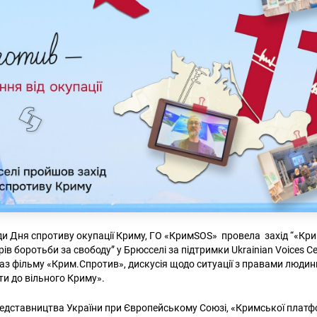
оди Дня спротиву окупації Криму, ГО «КримSOS» провела захід “«Кри
рів боротьби за свободу” у Брюсселі за підтримки Ukrainian Voices C
каз фільму «Крим.Спротив», дискусія щодо ситуації з правами людини
ти до вільного Криму».
едставництва України при Європейському Союзі, «Кримської плат