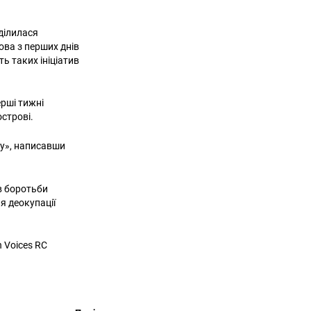
оділилася
ова з перших днів
ть таких ініціатив
рші тижні
острові.
му», написавши
в боротьби
я деокупації
 Voices RC