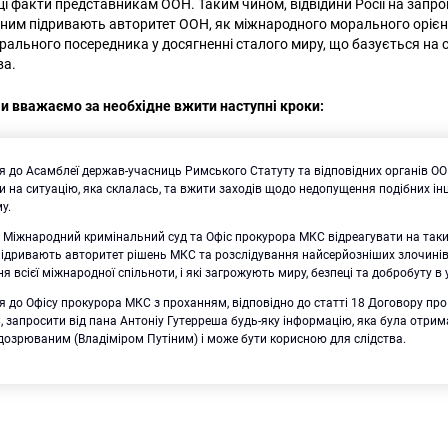
ці факти представникам ООН. Таким чином, відвідини Росії на запро
і з ним підривають авторитет ООН, як міжнародного морального орієн
трального посередника у досягненні сталого миру, що базується на 
ва.
 ми вважаємо за необхідне вжити наступні кроки:
 до Асамблеї держав-учасниць Римського Статуту та відповідних органів ОО
и на ситуацію, яка склалась, та вжити заходів щодо недопущення подібних ін
у.
Міжнародний кримінальний суд та Офіс прокурора МКС відреагувати на такий 
 підривають авторитет рішень МКС та розслідування найсерйозніших злочині
я всієї міжнародної спільноти, і які загрожують миру, безпеці та добробуту в у
 до Офісу прокурора МКС з проханням, відповідно до статті 18 Договору про
 запросити від пана Антоніу Гутерреша будь-яку інформацію, яка була отрима
підозрюваним (Владіміром Путіним) і може бути корисною для слідства.