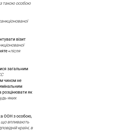
 з такою особою
 санкціонованої
нтувати візит
анкціонованої
няте «
після
лися загальним
КС
им чином не
римінальним
а розцінювати як
будь-яких
ка ООН з особою,
, що впливають
повідній країні, в