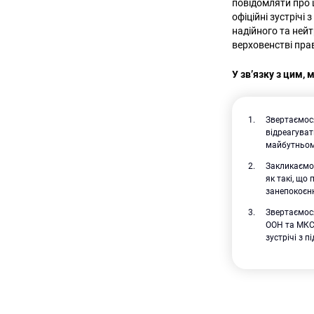
повідомляти про 
офіційні зустріч
надійного та ней
верховенстві пра
У зв’язку з цим,
Звертаємося
відреагуват
майбутньом
Закликаємо 
як такі, що
занепокоєнн
Звертаємося
ООН та МКС,
зустрічі з 