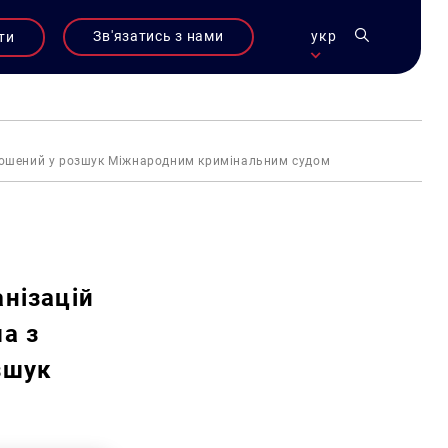
Зв'язатись з нами
укр
ти
голошений у розшук Міжнародним кримінальним судом
нізацій
а з
зшук