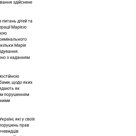
ування здійснене
 питань дітей та
ерації Марією
свою
кримінального
скільки Марія
ідування.
чно з наданням
амостійною
собами, щодо яких
лядають як
тим порушенням
нними
раїні, які у своїх
 порушень прав
очевидців