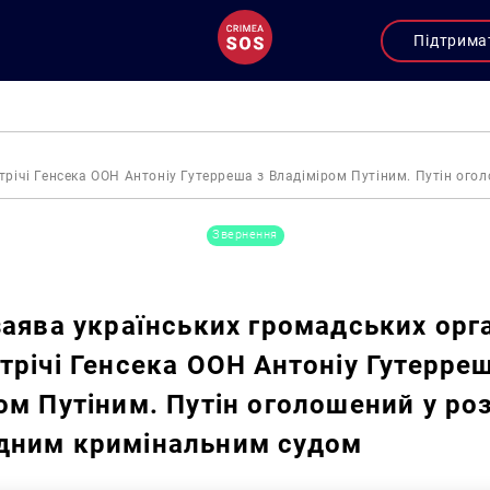
Підтрима
стрічі Генсека ООН Антоніу Гутерреша з Владіміром Путіним. Путін о
Звернення
заява українських громадських орга
трічі Генсека ООН Антоніу Гутерреш
ом Путіним. Путін оголошений у ро
дним кримінальним судом