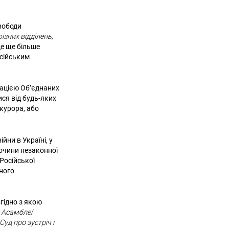
свободи
ізних відділень,
 це ще більше
осійським
зацією Об’єднаних
ся від будь-яких
окурора, або
йни в Україні, у
лочини незаконної
 Російської
ного
гідно з якою
 Асамблеї
уд про зустріч і