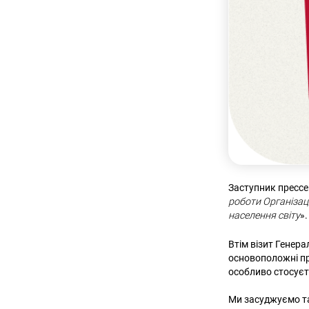
Заступник пресс
роботи Організац
населення світу
».
Втім візит Генера
основоположні пр
особливо стосуєт
Ми засуджуємо так