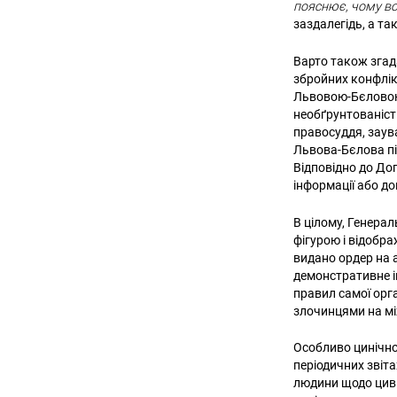
пояснює, чому в
заздалегідь, а та
Варто також згад
збройних конфлік
Львовою-Бєловою 
необґрунтованіст
правосуддя, заув
Львова-Бєлова пі
Відповідно до До
інформації або д
В цілому, Генера
фігурою і відобра
видано ордер на 
демонстративне і
правил самої орг
злочинцями на мі
Особливо цинічно т
періодичних звіт
людини щодо циві