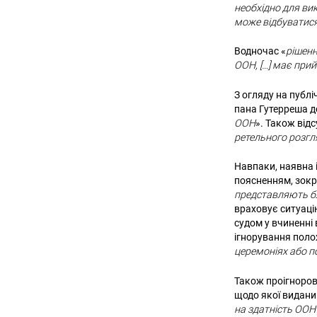
необхідно для ви
може відбуватися
Водночас «
рішенн
ООН, […] має прий
З огляду на публ
пана Гутерреша до
ООН
». Також відс
ретельного розгл
Навпаки, наявна 
поясненням, зокр
представляють бл
враховує ситуаці
судом у вчиненні
ігнорування поло
церемоніях або по
Також проігноров
щодо якої виданий
на здатність ООН т