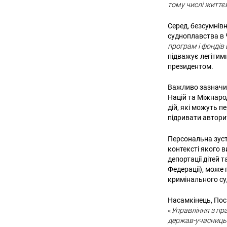
тому числі життє
Серед, безсумнівн
судноплавства в Ч
програм і фондів 
підважує легітимн
президентом.
Важливо зазначит
Націй та Міжнаро
дій, які можуть 
підривати авторит
Персональна зустр
контексті якого 
депортації дітей 
Федерації), може
кримінального су
Насамкінець, Пос
«
Управління з пр
держав-учасниць 