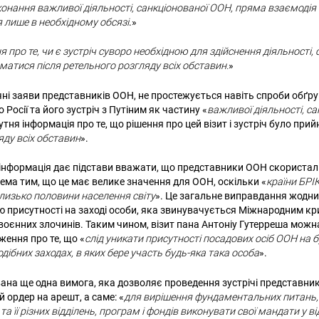
конання важливої діяльності, санкціонованої ООН, пряма взаємодія
 лише в необхідному обсязі
.»
я про те, чи є зустріч суворо необхідною для здійснення діяльності,
матися після ретельного розгляду всіх обставин.
»
ічні заяви представників ООН, не простежується навіть спроби обґру
 Росії та його зустріч з Путіним як частину «
важливої діяльності, с
утня інформація про те, що рішення про цей візит і зустріч було прий
яду всіх обставин
».
інформація дає підстави вважати, що представники ООН скориста
ема тим, що це має велике значення для ООН, оскільки «
країни БРІ
изько половини населення світу
». Це загальне виправдання жодн
ю присутності на заході особи, яка звинувачується Міжнародним к
 воєнних злочинів. Таким чином, візит пана Антоніу Гутерреша можн
ження про те, що «
слід уникати присутності посадових осіб ООН на 
дібних заходах, в яких бере участь будь-яка така особа
».
ана ще одна вимога, яка дозволяє проведення зустрічі представни
 ордер на арешт, а саме: «
для вирішення фундаментальних питань
Пошук за запитом:
а її різних відділень, програм і фондів виконувати свої мандати у від