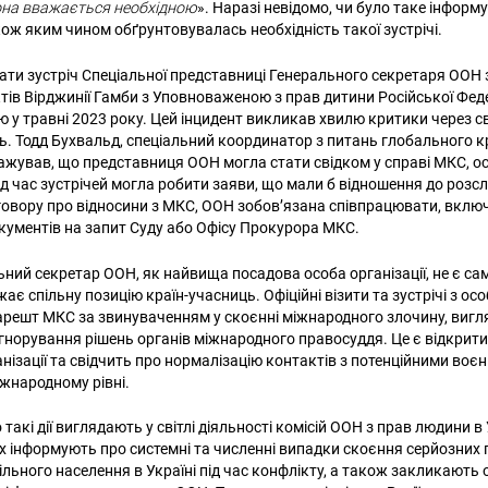
она вважається необхідною
». Наразі невідомо, чи було таке інформ
кож яким чином обґрунтовувалась необхідність такої зустрічі.
ати зустріч Спеціальної представниці Генерального секретаря ООН з
тів Вірджинії Гамби з Уповноваженою з прав дитини Російської Фед
у травні 2023 року. Цей інцидент викликав хвилю критики через 
ь. Тодд Бухвальд, спеціальний координатор з питань глобального 
ажував, що представниця ООН могла стати свідком у справі МКС, о
д час зустрічей могла робити заяви, що мали б відношення до розсл
говору про відносини з МКС, ООН зобов’язана співпрацювати, вклю
окументів на запит Суду або Офісу Прокурора МКС.
льний секретар ООН, як найвища посадова особа організації, не є с
жає спільну позицію країн-учасниць. Офіційні візити та зустрічі з о
арешт МКС за звинуваченням у скоєнні міжнародного злочину, виг
гнорування рішень органів міжнародного правосуддя. Це є відкри
анізації та свідчить про нормалізацію контактів з потенційними воє
жнародному рівні.
акі дії виглядають у світлі діяльності комісій ООН з прав людини в Ук
ах інформують про системні та численні випадки скоєння серйозних
льного населення в Україні під час конфлікту, а також закликають 