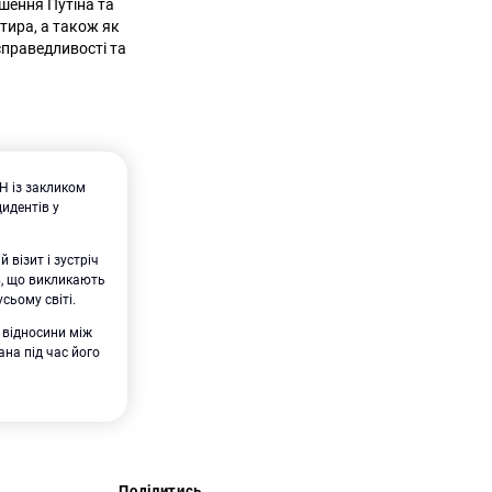
шення Путіна та
тира, а також як
справедливості та
Н із закликом
цидентів у
візит і зустріч
в, що викликають
сьому світі.
 відносини між
на під час його
Поділитись