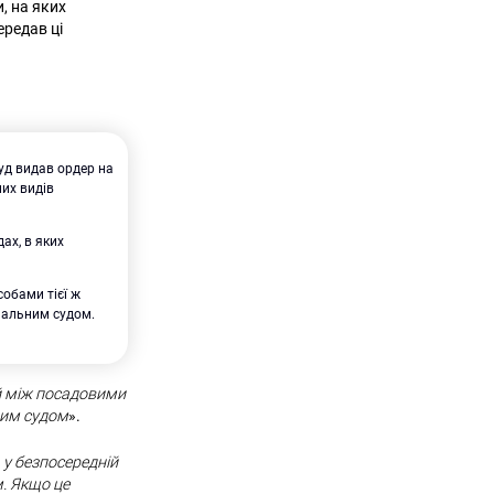
, на яких
редав ці
уд видав ордер на
них видів
ах, в яких
собами тієї ж
нальним судом.
ей між посадовими
ним судом
».
у безпосередній
. Якщо це