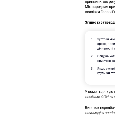
принципи, що рег
Міжнародним крим
вказівки Голові Г
Згідно із затве
Зустрічі м
арешт, пови
діяльності
Слід уникат
присутня та
Якщо зустрі
групи чи с
У коментарях до 
особами ООН та 
Виняток передбач
взаємодії з особ