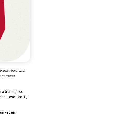
ке значення для
 половини
, а й знецінює
ерреш очолює. Це
ні керівні