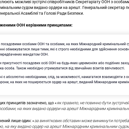
улюють можливі зустрічі співробітників Секретаріату ООН з особами
інальним судом видано ордери на арешт. Генеральний секретар пе
енеральної Асамблеї та Голові Ради Безпеки.
рдженими ООН керівними принципами:
іж посадовими особами ООН та особами, на яких Міжнародний кримінальний с
нні обмежуватися лише тими, які є строго необхідними для здійснення основ
, передбачених мандатом ООН.
и присутності посадових осіб ООН на будь-яких церемоніях або подібних заход
ка особа. Також необхідно утримуватися від звичайних візитів ввічливості.
чі є абсолютно необхідними, слід, за можливості, намагатися взаємодіяти з о
торони, на яких не поширюється ордер на арешт, виданий Міжнародним кримі
цих принципів зазначено, що «
як правило, не повинно бути зустріч
особами, на яких видано ордери на арешт Міжнародним криміналь
ений лише один: «
за виняткових обставин може виникнути потреба 
ою, на яку видано ордер на арешт Міжнародним кримінальним судом