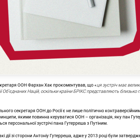
екретаря ООН Фархан Хак прокоментував, що «
ця зустріч має вели
ії Об’єднаних Націй, оскільки країни БРІКС представляють близько
льного секретаря ООН до Росії є не лише політично контраверсійним
инципи, якими повинна керуватися ООН – організація, яку пан Гут
ься персональної зустрічі пана Гутерреша з Путіним.
і дії зі сторони Антоніу Гутерреша, адже у 2013 році були затвердже