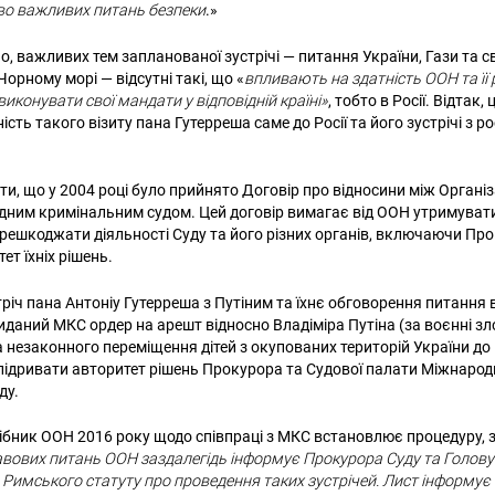
во важливих питань безпеки
.»
о, важливих тем запланованої зустрічі — питання України, Гази та 
орному морі — відсутні такі, що «
впливають на здатність ООН та її р
виконувати свої мандати у відповідній країні»
, тобто в Росії. Відтак,
ість такого візиту пана Гутерреша саме до Росії та його зустрічі з р
и, що у 2004 році було прийнято Договір про відносини між Органі
дним кримінальним судом. Цей договір вимагає від ООН утримувати
перешкоджати діяльності Суду та його різних органів, включаючи Пр
ет їхніх рішень.
іч пана Антоніу Гутерреша з Путіним та їхнє обговорення питання ві
виданий МКС ордер на арешт відносно Владіміра Путіна (за воєнні з
та незаконного переміщення дітей з окупованих територій України до
 підривати авторитет рішень Прокурора та Судової палати Міжнарод
ду.
ібник ООН 2016 року щодо співпраці з МКС встановлює процедуру, з
авових питань ООН заздалегідь інформує Прокурора Суду та Голову
Римського статуту про проведення таких зустрічей. Лист інформує С