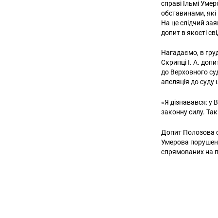
справі Ільмі Умер
обставинами, які
На це слідчий за
допит в якості св
Нагадаємо, в гру
Скрипці І. А. доп
до Верховного су
апеляція до суду 
«Я дізнавався: у 
законну силу. Та
Допит Полозова с
Умерова порушено
спрямованих на по