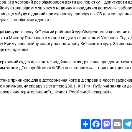
ова. Я в черговий раз відмовився взяти цю повістку – допитувати а
 йому стали відомі у зв’язку з наданням юридичної допомоги, забор
явив, що я буду підданий примусовому приводу в ФСБ для складанн
ідка», – повідомив адвокат.
дні минулого року Київський районний суд Сімферополя дозволив с
итати Миколу Полозова в якості свідка у справі Ільмі Умерова. Тоді
ду Криму апеляційну скаргу на постанову Київського суду. За слов
ще не надійшла.
Верховний суд скарга ще не надійшла, отже, рішення про допит мене 
ким чином дії співробітника ФСБ є незаконними», – пояснив адвокат
тане причиною для відсторонення його від справи в якості захисник
 кримінальну справу за статтею 280.1. КК РФ «Публічні заклики до 
рушення територіальної цілісності Російської Федерації».
Share
Facebook
Mastodon
Email