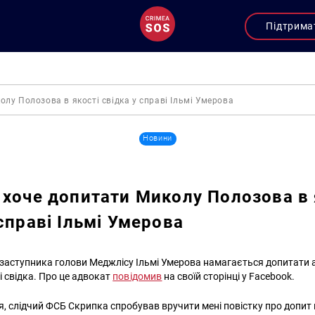
Підтрима
олу Полозова в якості свідка у справі Ільмі Умерова
Новини
 хоче допитати Миколу Полозова в 
 справі Ільмі Умерова
і заступника голови Меджлісу Ільмі Умерова намагається допитати
і свідка. Про це адвокат
повідомив
на своїй сторінці у Facebook.
ня, слідчий ФСБ Скрипка спробував вручити мені повістку про допит в