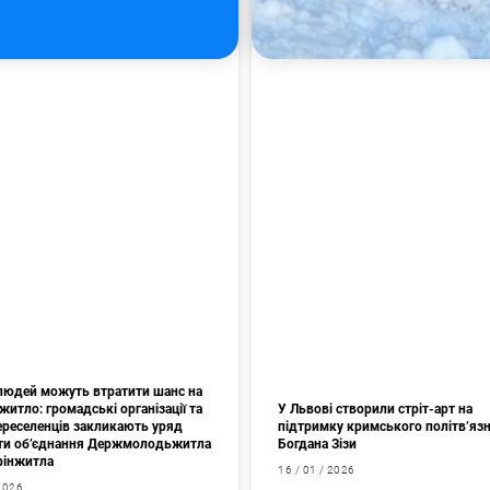
 людей можуть втратити шанс на
житло: громадські організації та
У Львові створили стріт-арт на
переселенців закликають уряд
підтримку кримського політв’яз
ти об’єднання Держмолодьжитла
Богдана Зізи
фінжитла
16 / 01 / 2026
 2026