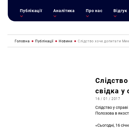
Публікації
Аналітика
Про нас
Відгук
Головна
Публікації
Новини
Слідство хоче допитати Мик
Слідство
свідка у
16 / 01 / 2017
Слідство у справ
Полозова в якост
«Сьогодні, 16 січ