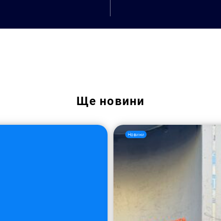
Ще
новини
Новини
Пошук за запитом: