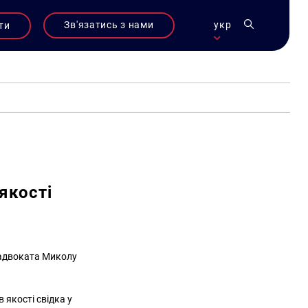
Зв'язатись з нами
укр
ти
якості
 адвоката Миколу
 якості свідка у