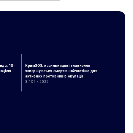
нда: 18-
КримSOS: насильницькі зникнення
упацією
завершуються смертю найчастіше для
активних противників окупації
3 / 07 / 2025