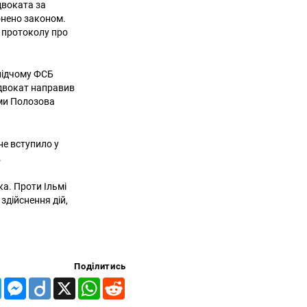
двоката за
онено законом.
я протоколу про
лідчому ФСБ
 адвокат направив
ами Полозова
не вступило у
.
а. Проти Ільмі
здійснення дій,
Поділитись
Telegram
Messenger
Diigo
X
WhatsApp
Reddit