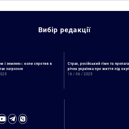
Вибір редакції
м і землею»: коли спротив в
Страх, російський гімн та пропага
стає загрозою
річна українка про життя під ок
2025
16 / 06 / 2025