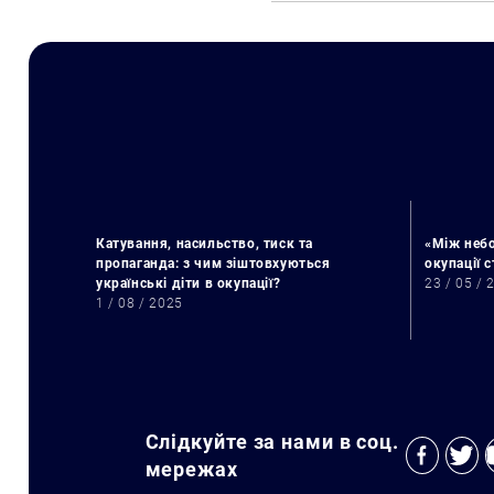
Катування, насильство, тиск та
«Між небо
пропаганда: з чим зіштовхуються
окупації 
українські діти в окупації?
23 / 05 / 
1 / 08 / 2025
Слідкуйте за нами в соц.
мережах