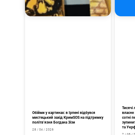
Тисячі
Обійми у картинах: в Ірпені відбувся
власне 
мистецький захід КримSOS на підтримку
сотні 
політв’язня Богдана Зізи
зупини
та Укр
28 / 04 / 2026
7 / 05 /