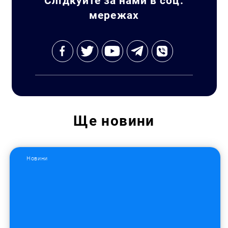
Слідкуйте за нами в соц.
Пошук за запитом:
мережах
Ще
новини
Новини