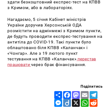
здати безкоштовний експрес-тест на КПВВ
з Кримом, або в лабораторіях.
Нагадаємо, 5 січня Кабінет міністрів
України доручив Херсонській ОДА
розмістити на адмінмежі з Кримом пункти,
де будуть проводити експрес-тестування на
антитіла до COVID-19. Такі пункти було
облаштовано біля КПВВ «Каланчак» і
«Чонгар». Але з 19 лютого пункт
тестування на КПВВ «Каланчак»
перестав
працювати
через брак фінансування.
Поділитись
Share
Facebook
Mastodon
Email
Telegr
Messenger
Diigo
X
WhatsApp
Reddit