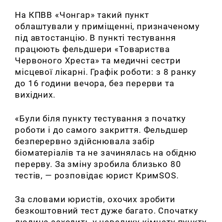
На КПВВ «Чонгар» такий пункт
облаштували у приміщенні, призначеному
під автостанцію. В пункті тестування
працюють фельдшери «Товариства
Червоного Хреста» та медичні сестри
місцевої лікарні.
Графік роботи: з 8 ранку
до 16 години вечора, без перерви та
вихідних.
«Були біля пункту тестування з початку
роботи і до самого закриття. Фельдшер
безперервно здійснювала забір
біоматеріалів та не зачинялась на обідню
перерву. За зміну зробила близько 80
тестів, — розповідає юрист КримSOS.
За словами юристів, охочих зробити
безкоштовний тест дуже багато.
Спочатку
людина заходить у невелику кімнату пункту