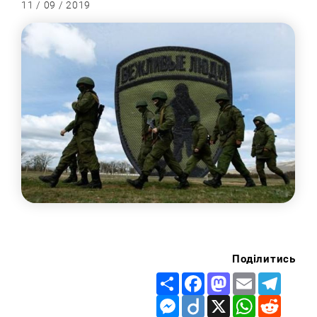
11 / 09 / 2019
Поділитись
Share
Facebook
Mastodon
Email
Telegr
Messenger
Diigo
X
WhatsApp
Reddit