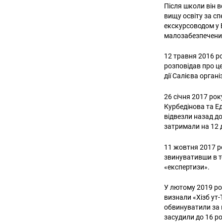
Після школи він 
вищу освіту за с
екскурсоводом у 
малозабезпеченим
12 травня 2016 р
розповідав про ц
дії Салієва орган
26 січня 2017 ро
Курбедінова та Е
відвезли назад д
затримали на 12 д
11 жовтня 2017 р
звинувативши в т
«експертизи».
У лютому 2019 рок
визнали «Хізб ут-
обвинуватили за 
засудили до 16 р