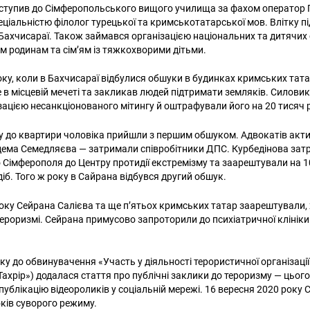
вступив до Сімферопольського вищого училища за фахом оператор 
пеціальністю філолог турецької та кримськотатарської мов. Влітку 
Бахчисараї. Також займався організацією національних та дитячих
 родинам та сім’ям із тяжкохворими дітьми.
оку, коли в Бахчисараї відбулися обшуки в будинках кримських тата
е в місцевій мечеті та закликав людей підтримати земляків. Силови
ізацією несанкціонованого мітингу й оштрафували його на 20 тисяч 
ку до квартири чоловіка прийшли з першим обшуком. Адвокатів акти
дема Семедляєва — затримали співробітники ДПС. Курбедінова зат
о Сімферополя до Центру протидії екстремізму та заарештували на 10
іб. Того ж року в Сайрана відбувся другий обшук.
оку Сейрана Салієва та ще п’ятьох кримських татар заарештували,
ероризмі. Сейрана примусово запроторили до психіатричної клінік
у до обвинувачення «Участь у діяльності терористичної організації
Тахрір») додалася стаття про публічні заклики до тероризму — цьог
публікацію відеороликів у соціальній мережі. 16 вересня 2020 року 
оків суворого режиму.