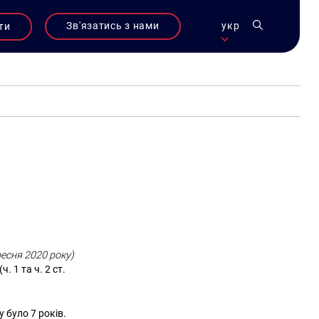
Зв'язатись з нами
укр
ти
ресня 2020 року)
. 1 та ч. 2 ст.
 було 7 років.