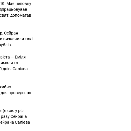
ПК. Має неповну
підпрацьовував
 свят, допомагав
р, Сейран
ки визначили такі
рублів.
віста — Еміля
римали та
 днів. Салієва
 хибно
и для проведення
» (якою у рф
о разу Сейрана
Сейрана Салієва