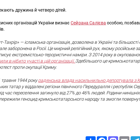
екають дружина й четверо дітей.
хисних організацій України визнає
Сейрана Салієва
особою, позбав
ів.
ут-Тахрір» — ісламська організація, дозволена в Україні та більшості
але заборонена в Росії. Це мирний релігійний рух, якому російське 
писує екстремістсько-терористичні наміри. З 2014 року в окупован
и в нібито участі в цій організації.
Здебільшого це кримськотатарсь
тест проти окупації Криму.
1 травня 1944 року
радянська влада насильнильно депортувала з 
ких татар у віддалені регіони північного Передуралля і республік Сер
ід час переселення загинуло від 27% до 46% людей. Родини нинішніх 
 пережили геноцид кримськотатарського народу та змогли повернут
Share
Facebook
Mastodon
Email