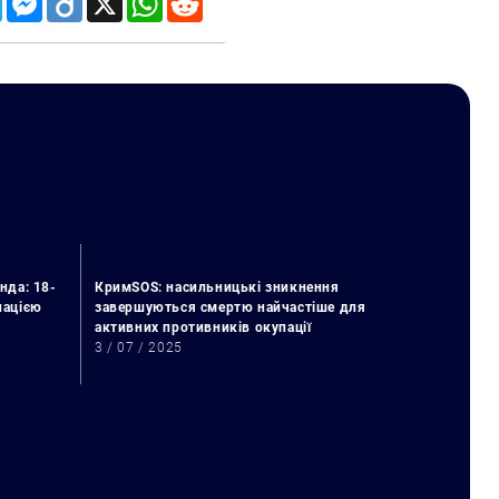
нда: 18-
КримSOS: насильницькі зникнення
упацією
завершуються смертю найчастіше для
активних противників окупації
3 / 07 / 2025