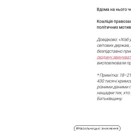
Вдома на нього ч
Коаліція правоза
політичних мотив
Довідково: «Хізб 
світових держав, 
безпідставно при
людину звинуватил
висловлювали про
* Примітка: 18–2
430 тисячі кримсь
різними даними п
нащадки тих, хто
Батьківщину.
#Насильницькі зникнення