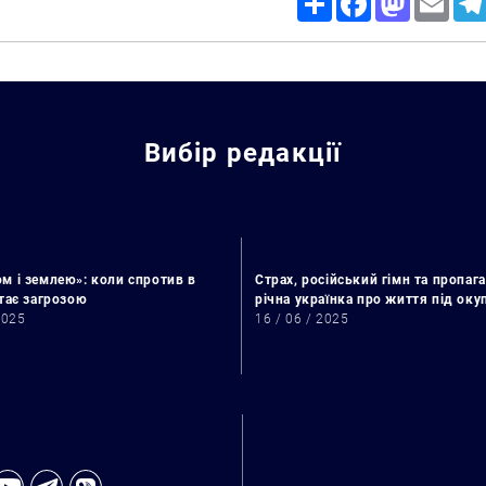
Вибір редакції
м і землею»: коли спротив в
Страх, російський гімн та пропага
стає загрозою
річна українка про життя під ок
2025
16 / 06 / 2025
Пошук за запитом: