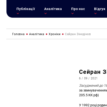
Публікації
Аналітика
Про нас
Відгук
Головна
Аналітика
Хроніки
Сейран Зінедінов
Сейран З
6 / 09 / 2021
Засуджений до 16 
за звинуваченням у
205.5 КК рф)
У 1992 році роди