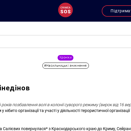
Підтрима
Хроніки
#Насильницькі зникнення
інедінов
років позбавлення волі в колонії суворого режиму (вирок від 16 ве
 нібито організації та участі у діяльності терористичної організації (ч
на Салієвих повернулася* з Краснодарського краю до Криму, Сейрану