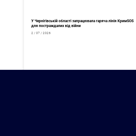
У Чернігівській області запрацювала гаряча лінія КримSOS
для постраждалих від війни
2 / 07 / 2026