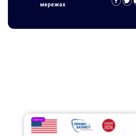
мережах
Хроніки