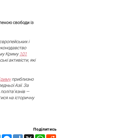
леною свободи із
 європейських і
законодавство
ому Криму
101
кі активісти, які
Криму
приблизно
едньої Азії. За
політв’язнів —
ися на історичну
Поділитись
Telegram
Messenger
Diigo
X
WhatsApp
Reddit