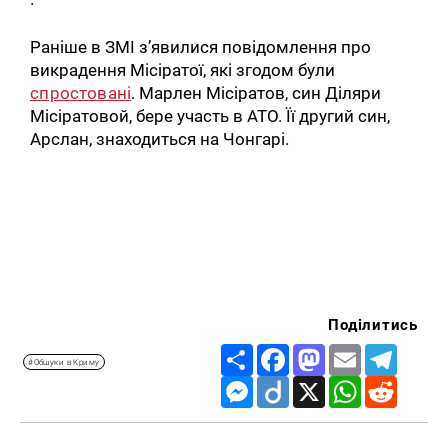
Раніше в ЗМІ з’явилися повідомлення про
викрадення Місіратої, які згодом були
спростовані
. Марлен Місіратов, син Діляри
Місіратовой, бере участь в АТО. Її другий син,
Арслан, знаходиться на Чонгарі.
Поділитись
Share
Facebook
Mastodon
Email
Telegr
#Обшуки в Криму
Messenger
Diigo
X
WhatsApp
Reddit