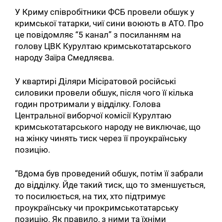
У Криму співробітники ФСБ провели обшук у
кримської татарки, чиї сини воюють в АТО. Про
це повідомляє “5 канал” з посиланням на
голову ЦВК Курултаю кримськотатарського
народу Заїра Смедляєва.
У квартирі Діляри Місіратовой російські
силовики провели обшук, після чого її кілька
годин протримали у відділку. Голова
Центральної виборчої комісії Курултаю
кримськотатарського народу не виключає, що
на жінку чинять тиск через її проукраїнську
позицію.
“Вдома був проведений обшук, потім її забрали
до відділку. Йде такий тиск, що то зменшується,
то посилюється, на тих, хто підтримує
проукраїнську чи прокримськотатарську
позицію. Як правило, з ними та їхніми