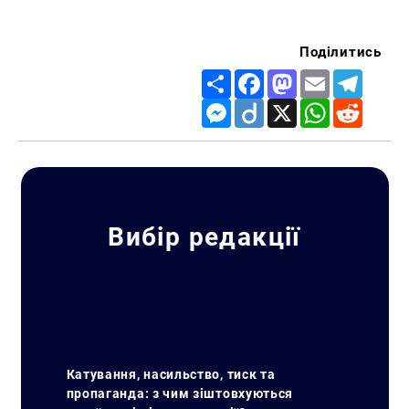
Поділитись
Share
Facebook
Mastodon
Email
Telegr
Messenger
Diigo
X
WhatsApp
Reddit
Вибір редакції
Катування, насильство, тиск та
пропаганда: з чим зіштовхуються