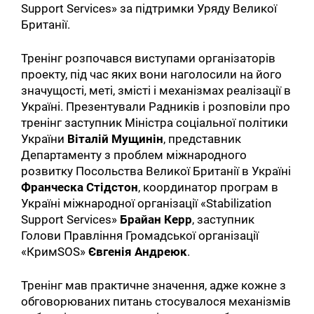
Support Services» за підтримки Уряду Великої
Британії.
Тренінг розпочався виступами організаторів
проекту, під час яких вони наголосили на його
значущості, меті, змісті і механізмах реалізації в
Україні. Презентували Радників і розповіли про
тренінг заступник Міністра соціальної політики
України
Віталій Мущинін
, представник
Департаменту з проблем міжнародного
розвитку Посольства Великої Британії в Україні
Франческа Стідстон
, координатор програм в
Україні міжнародної організації «Stabilization
Support Services»
Брайан Керр
, заступник
Голови Правління Громадської організації
«КримSOS»
Євгенія Андреюк
.
Тренінг мав практичне значення, адже кожне з
обговорюваних питань стосувалося механізмів