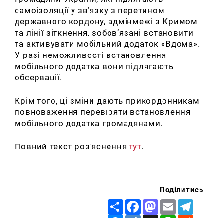
самоізоляції у зв’язку з перетином
державного кордону, адмінмежі з Кримом
та лінії зіткнення, зобов’язані встановити
та активувати мобільний додаток «Вдома».
У разі неможливості встановлення
мобільного додатка вони підлягають
обсервації.
Крім того, ці зміни дають прикордонникам
повноваження перевіряти встановлення
мобільного додатка громадянами.
Повний текст роз’яснення
тут
.
Поділитись
Share
Facebook
Mastodon
Email
Telegr