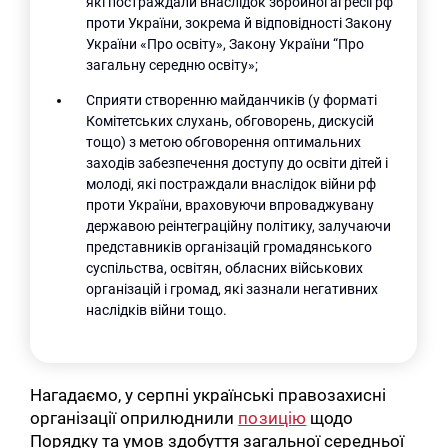
які постраждали внаслідок збройної агресії рф
проти України, зокрема й відповідності Закону
України «Про освіту», Закону України “Про
загальну середню освіту»;
Сприяти створенню майданчиків (у форматі
Комітетських слухань, обговорень, дискусій
тощо) з метою обговорення оптимальних
заходів забезпечення доступу до освіти дітей і
молоді, які постраждали внаслідок війни рф
проти України, враховуючи впроваджувану
державою реінтеграційну політику, залучаючи
представників організацій громадянського
суспільства, освітян, обласних військових
організацій і громад, які зазнали негативних
наслідків війни тощо.
Нагадаємо, у серпні українські правозахисні
організації оприлюднили
позицію
щодо
Порядку та умов здобуття загальної середньої