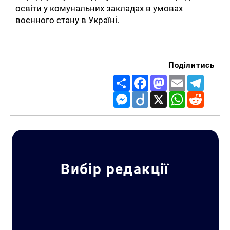
освіти у комунальних закладах в умовах
воєнного стану в Україні.
Поділитись
Share
Facebook
Mastodon
Email
Telegr
Messenger
Diigo
X
WhatsApp
Reddit
Вибір редакції