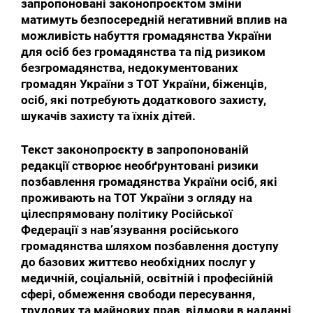
запропоновані законопроєктом зміни
матимуть безпосередній негативний вплив на
можливість набуття громадянства України
для осіб без громадянства та під ризиком
безгромадянства, недокументованих
громадян України з ТОТ України, біженців,
осіб, які потребують додаткового захисту,
шукачів захисту та їхніх дітей.
Текст законопроєкту в запропонованій
редакції створює необґрунтовані ризики
позбавлення громадянства України осіб, які
проживають на ТОТ України з огляду на
цілеспрямовану політику Російської
Федерації з навʼязування російського
громадянства шляхом позбавлення доступу
до базових життєво необхідних послуг у
медичній, соціальній, освітній і професійній
сфері, обмеження свободи пересування,
трудових та майнових прав, відмови в наданні