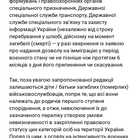
формувань і правоохоронних органів
спеціального призначення, Державної
спеціальної служби транспорту, Державної
служби спеціального зв’язку та захисту
інформації України (незалежно від строку
перебування у шлюбі, дійсному на момент
загибелі (смерті) — у разі звернення із заявою
про надання дозволу на імміграцію у період
воєнного стану чи не пізніше ніж протягом 6
місяців з дня його припинення чи скасування.
Так, поза увагою запропонованої редакції
залишаються діти / батьки загиблих (померлих)
військовослужбовців, попри те, що всі вони
належать до родичів першого ступеня
споріднення, а отже, невключення їх до
зазначеного переліку створює умови
невизначеності в закріпленні правового
статусу цих категорій осіб на території України.
Поряд із цим, з огляду на інтенсивність воєнних