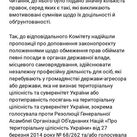
читання, до нього було подано значну кількість
правок, серед яких є такі, які викликають
вмотивовані сумніви щодо їх доцільності й
обґрунтованості.
Так, до відповідального Комітету надійшли
пропозиції про доповнення законопроєкту
положеннями щодо обмеження прав обіймати
певні посади в органах державної влади,
місцевого самоврядування, здійснювати
незалежну професійну діяльність для осіб, які
перебувають у громадянстві держави-агресора
або держави, яка не визнає територіальну
цілісність та суверенітет України або
протиправність посягань на територіальну
цілісність та суверенітет України, зокрема
голосувала проти Резолюції Генеральної
Асамблеї Організації Об’єднаних Націй «Про
територіальну цілісність України» від 27
березня 2014 року № 68/262 та/або голосувала