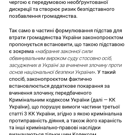
чергою є передумовою необґрунтованої
дискреції та створює ризик безпідставного
позбавлення громадянства.
Так само в частині формулювання підстав для
втрати громадянства України законопроєктом
пропонується встановити, що такою підставою
є зокрема
«набрання законної сили
обвинувальним вироком суду стосовно осіб,
засуджених в Україні за вчинення злочину проти
основ національної безпеки України»
. У такий
спосіб, законопроєктом фактично
встановлюється додаткове покарання за
вчинення злочину, передбаченого
Кримінальним кодексом України (далі — КК
України), що порушує вимоги частини третьої
статті 3 КК України, згідно з якою кримінальна
протиправність діяння, а також його караність
та інші кримінально-правові наслідки
визначаються тільки цим Кодексом.