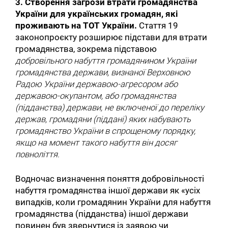
3. Створення загрози втрати громадянства
України для українських громадян, які
проживають на ТОТ України.
Стаття 19
законопроєкту розширює підстави для втрати
громадянства, зокрема підставою
добровільного набуття громадянином України
громадянства держави, визнаної Верховною
Радою України державою-агресором або
державою-окупантом, або громадянства
(підданства) держави, не включеної до переліку
держав, громадяни (піддані) яких набувають
громадянство України в спрощеному порядку,
якщо на момент такого набуття він досяг
повноліття.
Водночас визначення поняття добровільності
набуття громадянства іншої держави як «усіх
випадків, коли громадянин України для набуття
громадянства (підданства) іншої держави
повинен був звернутися із заявою чи