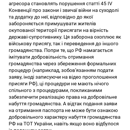
агресора становлять порушення статті 45 IV
Конвенції про закони і звичаї війни на суходолі
та додатку до неї, відповідно до якої
забороняється примушувати жителів
окупованої території присягати на вірність
державі-супротивнику. Ця заборона охоплює як
військову присягу, так і переведення до іншого
громадянства. Попри те, що РФ намагається
імітувати добровільність отримання
громадянства через збереження формальних
процедур (наприклад, зобов’язанням подати
заяву, іноді записуючи на відео проголошення
присяги РФ), ці процедури не мають нічого
спільного з процедурами, покликаними
забезпечити реалізацію права на добровільне
набуття громадянства. А відтак подання заяви
на отримання паспорта не може бути ознакою
добровільного характеру набуття громадянства
РФ на ТОТ України, навіть якщо воно відбулося