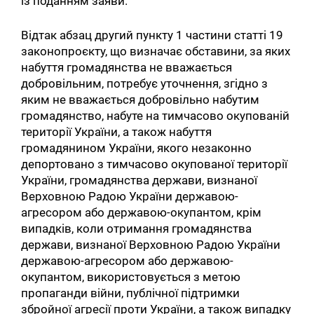
із поданням заяви.
Відтак абзац другий пункту 1 частини статті 19
законопроєкту, що визначає обставини, за яких
набуття громадянства не вважається
добровільним, потребує уточнення, згідно з
яким не вважається добровільно набутим
громадянство, набуте на тимчасово окупованій
території України, а також набуття
громадянином України, якого незаконно
депортовано з тимчасово окупованої території
України, громадянства держави, визнаної
Верховною Радою України державою-
агресором або державою-окупантом, крім
випадків, коли отримання громадянства
держави, визнаної Верховною Радою України
державою-агресором або державою-
окупантом, використовується з метою
пропаганди війни, публічної підтримки
збройної агресії проти України, а також випадку