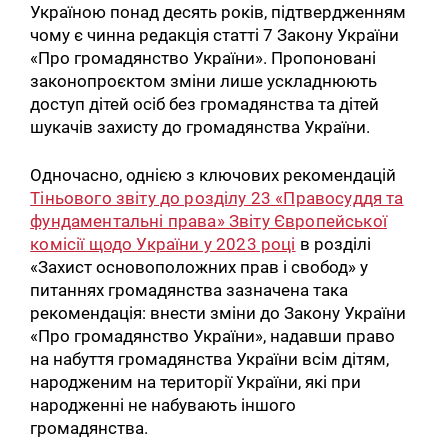
Україною понад десять років, підтвердженням
чому є чинна редакція статті 7 Закону України
«Про громадянство України». Пропоновані
законопроєктом зміни лише ускладнюють
доступ дітей осіб без громадянства та дітей
шукачів захисту до громадянства України.
Одночасно, однією з ключових рекомендацій
Тіньового звіту до розділу 23 «Правосуддя та
фундаментальні права» Звіту Європейської
комісії щодо України у 2023 році
в розділі
«Захист основоположних прав і свобод» у
питаннях громадянства зазначена така
рекомендація: внести зміни до Закону України
«Про громадянство України», надавши право
на набуття громадянства України всім дітям,
народженим на території України, які при
народженні не набувають іншого
громадянства.