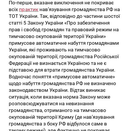
По-перше, вказане виключення не покриває
всіх
практик
нав’язування громадянства РФ на
ТОТ України. Так, відповідно до частини шостої
статті 5 Закону України «Про забезпечення
прав і свобод громадян та правовий режим на
тимчасово окупованій території України»
примусове автоматичне набуття громадянами
України, які проживають на тимчасово
окупованій території, громадянства Російської
Федерації не визнається Україною та не є
підставою для втрати громадянства України.
Водночас поняття «примусове автоматичне»
щодо набуття громадянства РФ не визначено
законодавством України. Відтак виникає
ситуація, коли вказана норма Закону може
розповсюджуватися на невизнання
громадянства, отриманого на тимчасово
окупованій території Криму (де нав’язування
громадянства з боку РФ відбулося саме в
такому режимі), але фактично не покриває