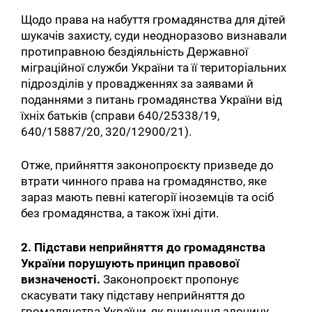
Щодо права на набуття громадянства для дітей
шукачів захисту, суди неодноразово визнавали
протиправною бездіяльність Державної
міграційної служби України та її територіальних
підрозділів у провадженнях за заявами й
поданнями з питань громадянства України від
їхніх батьків (справи 640/25338/19,
640/15887/20, 320/12900/21).
Отже, прийняття законопроєкту призведе до
втрати чинного права на громадянство, яке
зараз мають певні категорії іноземців та осіб
без громадянства, а також їхні діти.
2. Підстави неприйняття до громадянства
України порушують принцип правової
Пошук за запитом:
визначеності.
Законопроєкт пропонує
скасувати таку підставу неприйняття до
громадянства України, як вчинення злочину