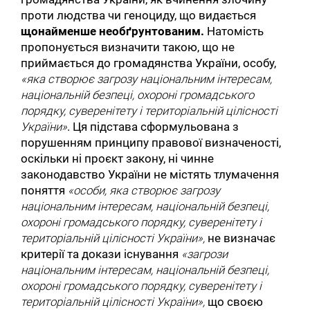
проти людства чи геноциду, що видається
щонайменше необґрунтованим.
Натомість
пропонується визначити такою, що не
приймається до громадянства України, особу,
«яка створює загрозу національним інтересам,
національній безпеці, охороні громадського
порядку, суверенітету і територіальній цілісності
України»
. Ця підстава сформульована з
порушенням принципу правової визначеності,
оскільки ні проєкт закону, ні чинне
законодавство України не містять тлумачення
поняття
«особи, яка створює загрозу
національним інтересам, національній безпеці,
охороні громадського порядку, суверенітету і
територіальній цілісності України»,
не визначає
критерії та докази існування
«загрози
національним інтересам, національній безпеці,
охороні громадського порядку, суверенітету і
територіальній цілісності України»,
що своєю