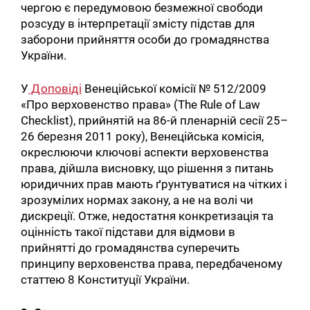
чергою є передумовою безмежної свободи
розсуду в інтерпретації змісту підстав для
заборони прийняття особи до громадянства
України.
У
Доповіді
Венеційської комісії № 512/2009
«Про верховенство права» (The Rule of Law
Checklist), прийнятій на 86-й пленарній сесії 25–
26 березня 2011 року), Венеційська комісія,
окреслюючи ключові аспекти верховенства
права, дійшла висновку, що рішення з питань
юридичних прав мають ґрунтуватися на чітких і
зрозумілих нормах закону, а не на волі чи
дискреції. Отже, недостатня конкретизація та
оцінність такої підстави для відмови в
прийнятті до громадянства суперечить
принципу верховенства права, передбаченому
статтею 8 Конституції України.