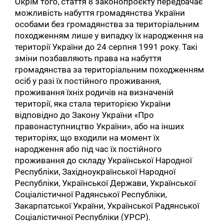
Окрім того, стаття 8 законопроєкту передбачає
можливість набуття громадянства України
особами без громадянства за територіальним
походженням лише у випадку їх народження на
території України до 24 серпня 1991 року. Такі
зміни позбавляють права на набуття
громадянства за територіальним походженням
осіб у разі їх постійного проживання,
проживання їхніх родичів на визначеній
території, яка стала територією України
відповідно до Закону України «Про
правонаступництво України», або на інших
територіях, що входили на момент їх
народження або під час їх постійного
проживання до складу Української Народної
Республіки, Західноукраїнської Народної
Республіки, Української Держави, Української
Соціалістичної Радянської Республіки,
Закарпатської України, Української Радянської
Соціалістичної Республіки (УРСР).