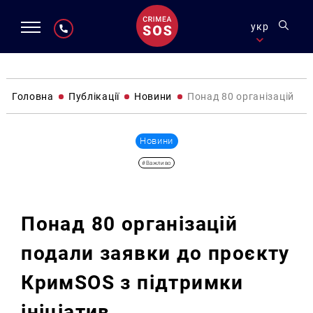
укр
Головна
Публікації
Новини
Понад 80 організацій по
Новини
#Важливо
Понад 80 організацій
подали заявки до проєкту
КримSOS з підтримки
ініціатив