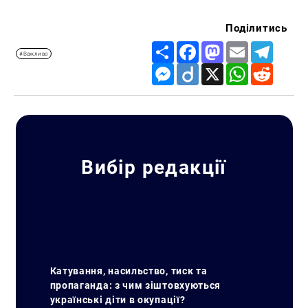
Поділитись
Share
Facebook
Mastodon
Email
Telegr
#Важливо
Messenger
Diigo
X
WhatsApp
Reddit
Вибір редакції
Катування, насильство, тиск та
пропаганда: з чим зіштовхуються
українські діти в окупації?