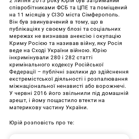
2 липня 2015 року Юрій був затриманий
співробітниками ФСБ та ЦПЕ та поміщений
на 11 місяців у СІЗО міста Сімферополь.
Він був звинувачений в тому, що в
публікаціях у своєму блозі та соціальних
мережах не визнавав анексію і окупацію
Криму Росією та називав війну, яку Росія
веде на Сході України війною. Юрію
інкримінували 280 і 282 статті
кримінального кодексу Російської
Федерації – публічні заклики до здійснення
екстремістської діяльності і розпалювання
міжнаціональної ненависті або ворожнечі.
У червні 2016 його звільнили під домашній
арешт, і йому пощастило втекти на
материкову частину України.
Юрій розповість про те: