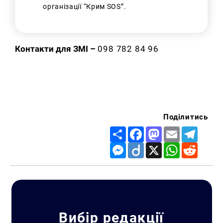
організації “Крим SOS”.
Контакти для ЗМІ –
098 782 84 96
Поділитись
Share
Facebook
Mastodon
Email
Telegr
Messenger
Diigo
X
WhatsApp
Reddit
Вибір редакції