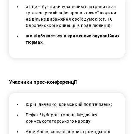
як це – бути звинуваченим і потрапити за
грати за реалізацію права кожної людини
на вільне вираження своїх думок (ст. 10
Європейської конвенції з прав людини);
що відбувається в кримських окупаційних
тюрмах.
Учасники прес-конференції
Юрій Ільченко, кримський політв’язень;
Рефат Чубаров, голова Меджлісу
кримськотатарського народу;
Алім Алієв, співзасновник громадської