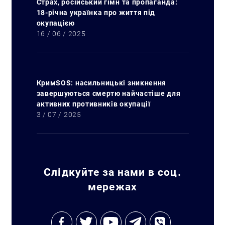
Страх, російський гімн та пропаганда:
18-річна українка про життя під
окупацією
16 / 06 / 2025
Искать:
КримSOS: насильницькі зникнення
завершуються смертю найчастіше для
активних противників окупації
3 / 07 / 2025
Слідкуйте за нами в соц.
мережах