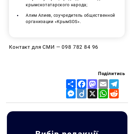
крымскотатарского народа;
А
лим Алиев, соучредитель общественной
организации «КрымSOS».
Контакт для СМИ — 098 782 84 96
Поділитись
Share
Facebook
Mastodon
Email
Telegr
Messenger
Diigo
X
WhatsApp
Reddit