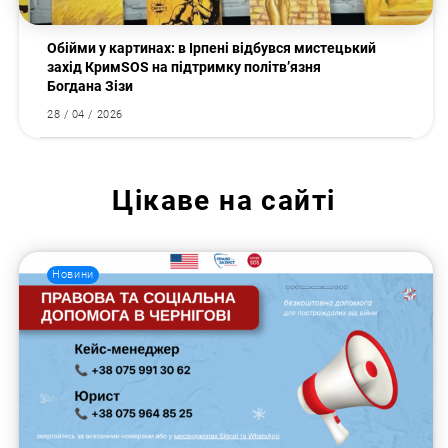
Обійми у картинах: в Ірпені відбувся мистецький
захід КримSOS на підтримку політв’язня
Богдана Зізи
28 / 04 / 2026
Цікаве на сайті
Новини