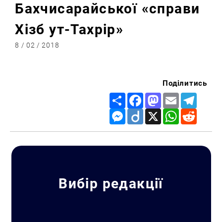
Бахчисарайської «справи
Хізб ут-Тахрір»
8 / 02 / 2018
Поділитись
Share
Facebook
Mastodon
Email
Telegr
Messenger
Diigo
X
WhatsApp
Reddit
Вибір редакції