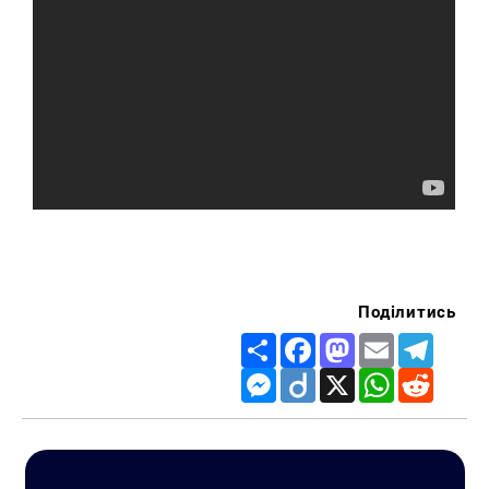
Поділитись
Share
Facebook
Mastodon
Email
Telegr
Messenger
Diigo
X
WhatsApp
Reddit