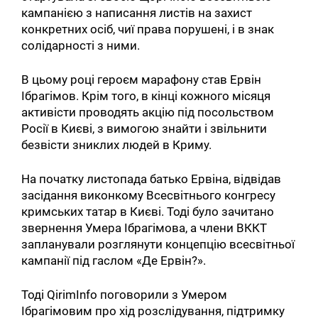
кампанією з написання листів на захист
конкретних осіб, чиї права порушені, і в знак
солідарності з ними.
В цьому році героєм марафону став Ервін
Ібрагімов. Крім того, в кінці кожного місяця
активісти проводять акцію під посольством
Росії в Києві, з вимогою знайти і звільнити
безвісти зниклих людей в Криму.
На початку листопада батько Ервіна, відвідав
засідання виконкому Всесвітнього конгресу
кримських татар в Києві. Тоді було зачитано
звернення Умера Ібрагімова, а члени ВККТ
запланували розглянути концепцію всесвітньої
кампанії під гаслом «Де Ервін?».
Тоді QirimInfo поговорили з Умером
Ібрагімовим про хід розслідування, підтримку