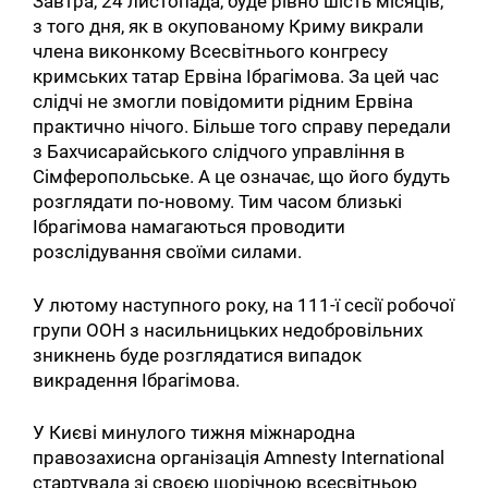
Завтра, 24 листопада, буде рівно шість місяців,
з того дня, як в окупованому Криму викрали
члена виконкому Всесвітнього конгресу
кримських татар Ервіна Ібрагімова. За цей час
слідчі не змогли повідомити рідним Ервіна
практично нічого. Більше того справу передали
з Бахчисарайського слідчого управління в
Сімферопольське. А це означає, що його будуть
розглядати по-новому. Тим часом близькі
Ібрагімова намагаються проводити
розслідування своїми силами.
У лютому наступного року, на 111-ї сесії робочої
групи ООН з насильницьких недобровільних
зникнень буде розглядатися випадок
викрадення Ібрагімова.
У Києві минулого тижня міжнародна
правозахисна організація Amnesty International
стартувала зі своєю щорічною всесвітньою