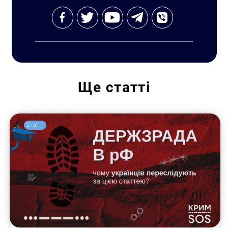
Ще
статті
Пошук за запитом:
Статті