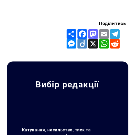
Поділитись
Share
Facebook
Mastodon
Email
Telegr
Messenger
Diigo
X
WhatsApp
Reddit
Вибір редакції
Катування, насильство, тиск та