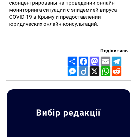
сконцентрированы на проведении онлайн-
мониторинга ситуации с эпидемией вируса
COVID-19 в Крыму и предоставлении
юридических онлайн-консультаций.
Поділитись
Share
Facebook
Mastodon
Email
Telegr
Messenger
Diigo
X
WhatsApp
Reddit
Вибір редакції