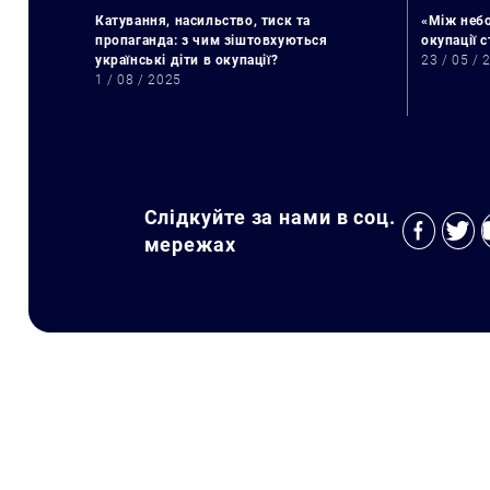
Катування, насильство, тиск та
«Між небо
пропаганда: з чим зіштовхуються
окупації 
українські діти в окупації?
23 / 05 / 
1 / 08 / 2025
Слідкуйте за нами в соц.
мережах