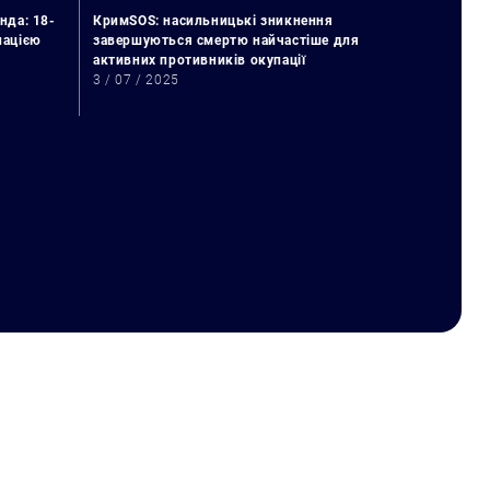
нда: 18-
КримSOS: насильницькі зникнення
упацією
завершуються смертю найчастіше для
активних противників окупації
3 / 07 / 2025