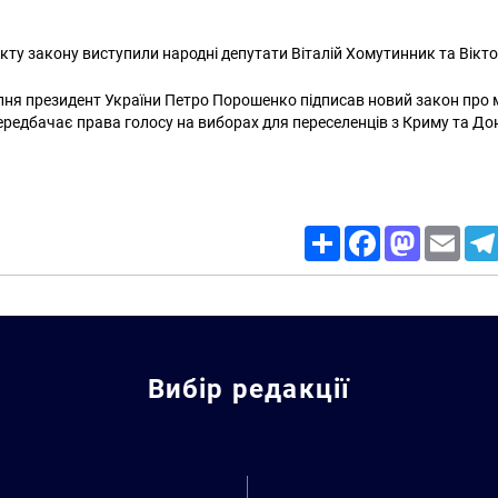
екту закону виступили народні депутати Віталій Хомутинник та Вікт
пня президент України Петро Порошенко підписав новий закон про м
передбачає права голосу на виборах для переселенців з Криму та До
Share
Facebook
Mastodon
Email
Вибір редакції