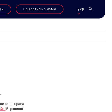
Зв'язатись з нами
укр
ти
.
зпечення права
айті
Верховної