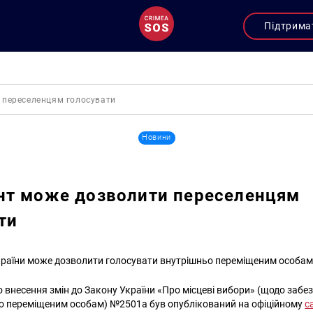
Підтрима
 переселенцям голосувати
Новини
нт може дозволити переселенцям
ти
раїни може дозволити голосувати внутрішньо переміщеним особам
 внесення змін до Закону України «Про місцеві вибори» (щодо забе
о переміщеним особам) №2501а був опублікований на офіційному
с