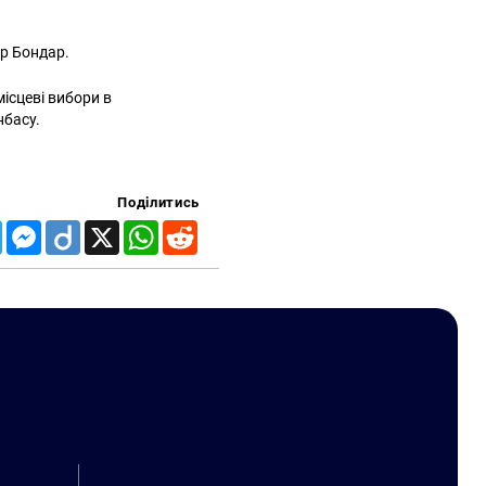
ор Бондар.
ісцеві вибори в
нбасу.
Поділитись
Telegram
Messenger
Diigo
X
WhatsApp
Reddit