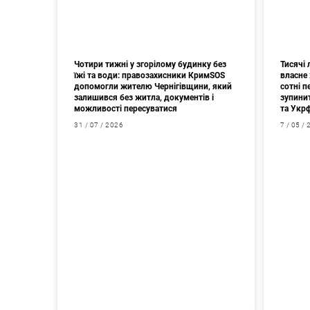
Чотири тижні у згорілому будинку без
Тисячі
їжі та води: правозахисники КримSOS
власне 
допомогли жителю Чернігівщини, який
сотні 
залишився без житла, документів і
зупини
можливості пересуватися
та Укр
31 / 07 / 2026
7 / 05 /