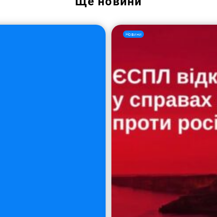
Ще
новини
Новини
Пошук за запитом: