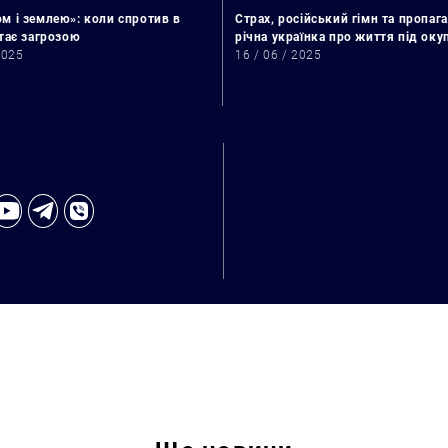
м і землею»: коли спротив в
Страх, російський гімн та пропага
стає загрозою
річна українка про життя під ок
2025
16 / 06 / 2025