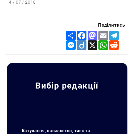
4 / 07 / 2018
Поділитись
Share
Facebook
Mastodon
Email
Telegr
Messenger
Diigo
X
WhatsApp
Reddit
Вибір редакції
Катування, насильство, тиск та