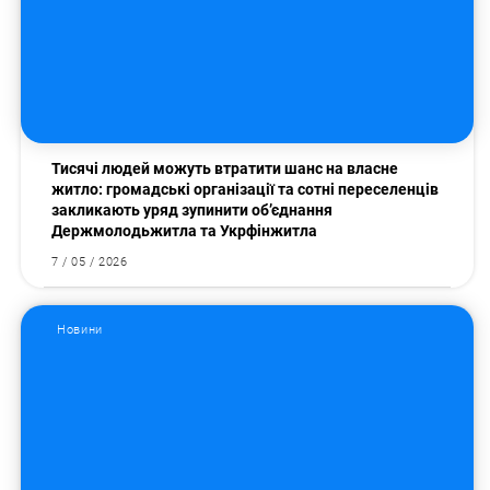
Тисячі людей можуть втратити шанс на власне
житло: громадські організації та сотні переселенців
закликають уряд зупинити об’єднання
Держмолодьжитла та Укрфінжитла
7 / 05 / 2026
Новини
Пошук за запитом: