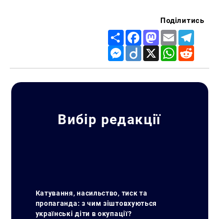
Поділитись
Share
Facebook
Mastodon
Email
Telegr
Messenger
Diigo
X
WhatsApp
Reddit
Вибір редакції
Катування, насильство, тиск та
пропаганда: з чим зіштовхуються
українські діти в окупації?