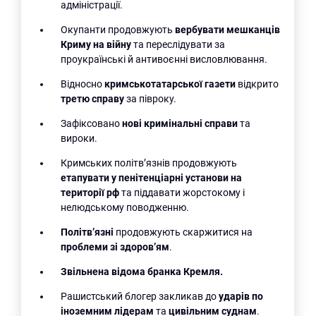
адміністрації.
Окупанти продовжують
вербувати мешканців
Криму на війну
та переслідувати за
проукраїнські й антивоєнні висловлювання.
Відносно
кримськотатарської газети
відкрито
третю справу
за півроку.
Зафіксовано
нові кримінальні справи
та
вироки.
Кримських політв’язнів продовжують
етапувати у пенітенціарні установи на
території рф
та піддавати жорстокому і
нелюдському поводженню.
Політв’язні
продовжують скаржитися на
проблеми зі здоров’ям
.
Звільнена відома бранка Кремля.
Рашистський блогер закликав до
ударів по
іноземним лідерам
та
цивільним суднам
.