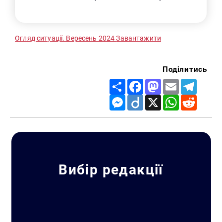
Огляд ситуації. Вересень 2024
Завантажити
Поділитись
Share
Facebook
Mastodon
Email
Telegr
Messenger
Diigo
X
WhatsApp
Reddit
Вибір редакції