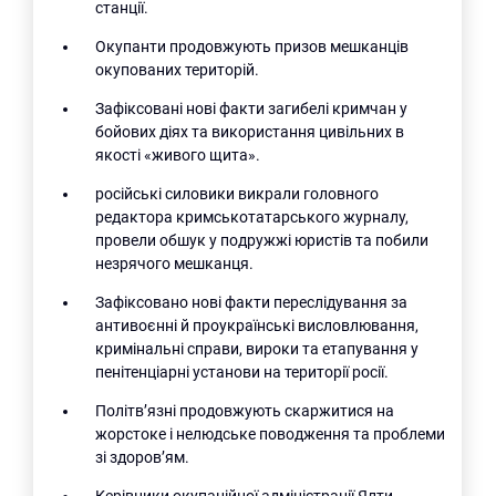
станції.
Окупанти продовжують призов мешканців
окупованих територій.
Зафіксовані нові факти загибелі кримчан у
бойових діях та використання цивільних в
якості «живого щита».
російські силовики викрали головного
редактора кримськотатарського журналу,
провели обшук у подружжі юристів та побили
незрячого мешканця.
Зафіксовано нові факти переслідування за
антивоєнні й проукраїнські висловлювання,
кримінальні справи, вироки та етапування у
пенітенціарні установи на території росії.
Політв’язні продовжують скаржитися на
жорстоке і нелюдське поводження та проблеми
зі здоров’ям.