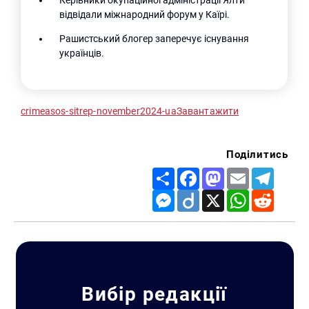
Керівники окупаційної адміністрації Ялти
відвідали міжнародний форум у Каїрі.
Рашистський блогер заперечує існування
українців.
crimeasos-sitrep-november2024-ua
Завантажити
Поділитись
Share
Facebook
Mastodon
Email
Telegr
Messenger
Diigo
X
WhatsApp
Reddit
Вибір редакції