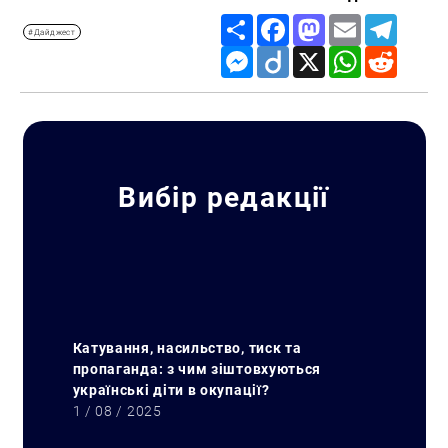
Share
Facebook
Mastodon
Email
Telegr
#Дайджест
Messenger
Diigo
X
WhatsApp
Reddit
Вибір редакції
Катування, насильство, тиск та
пропаганда: з чим зіштовхуються
українські діти в окупації?
1 / 08 / 2025