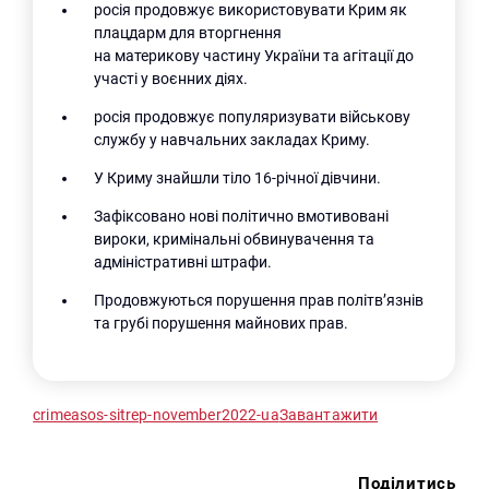
росія продовжує використовувати Крим як
плацдарм для вторгнення
на материкову частину України та агітації до
участі у воєнних діях.
росія продовжує популяризувати військову
службу у навчальних закладах Криму.
У Криму знайшли тіло 16-річної дівчини.
Зафіксовано нові політично вмотивовані
вироки, кримінальні обвинувачення та
адміністративні штрафи.
Продовжуються порушення прав політв’язнів
та грубі порушення майнових прав.
crimeasos-sitrep-november2022-ua
Завантажити
Поділитись